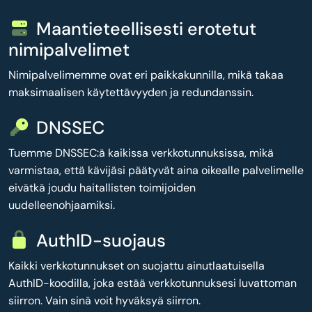
Maantieteellisesti erotetut
nimipalvelimet
Nimipalvelimemme ovat eri paikkakunnilla, mikä takaa
maksimaalisen käytettävyyden ja redundanssin.
DNSSEC
Tuemme DNSSEC:ä kaikissa verkkotunnuksissa, mikä
varmistaa, että kävijäsi päätyvät aina oikealle palvelimelle
eivätkä joudu haitallisten toimijoiden
uudelleenohjaamiksi.
AuthID-suojaus
Kaikki verkkotunnukset on suojattu ainutlaatuisella
AuthID-koodilla, joka estää verkkotunnuksesi luvattoman
siirron. Vain sinä voit hyväksyä siirron.