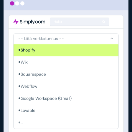
Haku
-- Liitä verkkotunnus --
Shopify
Wix
Squarespace
Webflow
Google Workspace (Gmail)
Lovable
...