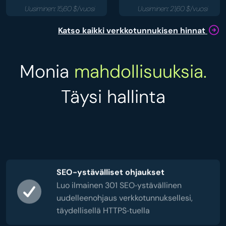
Uusiminen: 15,60 $/vuosi
Uusiminen: 21,60 $/vuosi
Katso kaikki verkkotunnukisen hinnat
Monia
mahdollisuuksia.
Täysi hallinta
SEO-ystävälliset ohjaukset
Luo ilmainen 301 SEO‑ystävällinen
uudelleenohjaus verkkotunnuksellesi,
täydellisellä HTTPS‑tuella