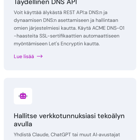
Täydellinen DNS API
Voit käyttää älykästä REST API:a DNS:n ja
dynaamisen DNS:n asettamiseen ja hallintaan
omien järjestelmiesi kautta. Käytä ACME DNS-01
-haasteita SSL-sertifikaattien automaattiseen
myöntämiseen Let's Encryptin kautta.
Lue lisää
Hallitse verkkotunnuksiasi tekoälyn
avulla
Yhdistä Claude, ChatGPT tai muut AI‑avustajat