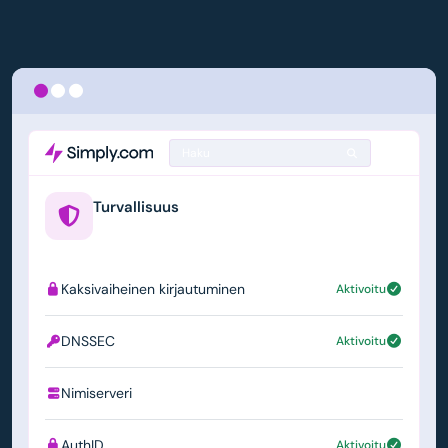
Haku
Turvallisuus
example.us
Kaksivaiheinen kirjautuminen
Aktivoitu
DNSSEC
Aktivoitu
Nimiserveri
ns1.simply.com
AuthID
Aktivoitu