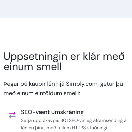
Uppsetningin er klár með
einum smell
Þegar þú kaupir lén hjá Simply.com, getur þú
með einum einföldum smelli:
SEO-vænt umskráning
Setja upp ókeypis 301 SEO‑vinleg áframsending á
léninu þínu, með fullum HTTPS‑stuðningi