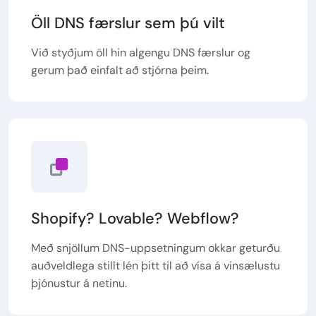
Öll DNS færslur sem þú vilt
Við styðjum öll hin algengu DNS færslur og
gerum það einfalt að stjórna þeim.
Shopify? Lovable? Webflow?
Með snjöllum DNS-uppsetningum okkar geturðu
auðveldlega stillt lén þitt til að vísa á vinsælustu
þjónustur á netinu.