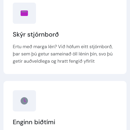
Skýr stjórnborð
Ertu með marga lén? Við höfum eitt stjórnborð,
þar sem þú getur sameinað öll lénin þín, svo þú
getir auðveldlega og hratt fengið yfirlit
Enginn biðtími