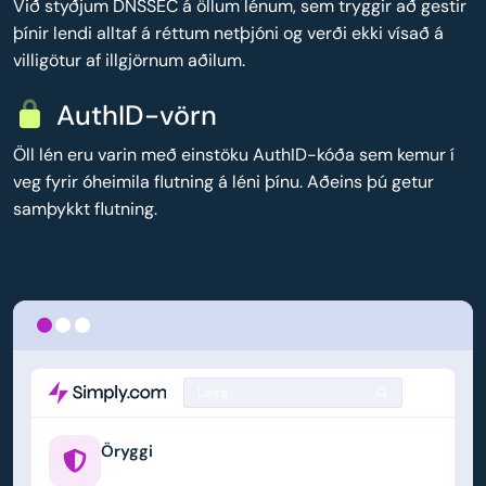
Við styðjum DNSSEC á öllum lénum, sem tryggir að gestir
þínir lendi alltaf á réttum netþjóni og verði ekki vísað á
villigötur af illgjörnum aðilum.
AuthID-vörn
Öll lén eru varin með einstöku AuthID-kóða sem kemur í
veg fyrir óheimila flutning á léni þínu. Aðeins þú getur
samþykkt flutning.
Leita
Öryggi
example.us