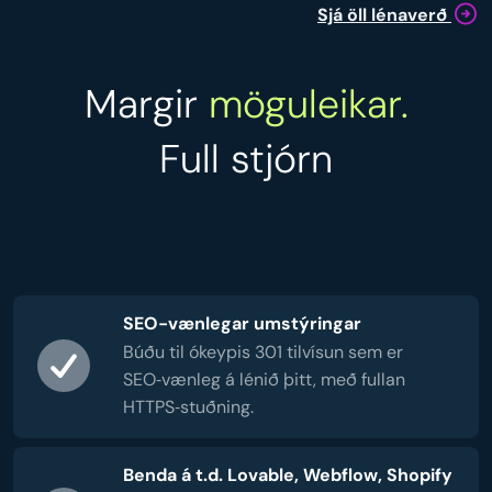
Sjá öll lénaverð
Margir
möguleikar.
Full stjórn
SEO-vænlegar umstýringar
Búðu til ókeypis 301 tilvísun sem er
SEO‑vænleg á lénið þitt, með fullan
HTTPS‑stuðning.
Benda á t.d. Lovable, Webflow, Shopify