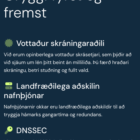
fremst
Vottaður skráningaraðili
Við erum opinberlega vottaður skrásetjari, sem þýðir að
við sjáum um lén þitt beint án milliliða. Þú færð hraðari
skráningu, betri stuðning og fullt vald.
Landfræðilega aðskilin
nafnþjónar
Nafnþjónarnir okkar eru landfræðilega aðskildir til að
tryggja hámarks gangartíma og redundans.
DNSSEC