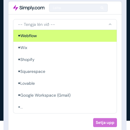
Leita
-- Tengja lén við --
Webflow
Wix
Shopify
Squarespace
Lovable
Google Workspace (Gmail)
...
Setja upp