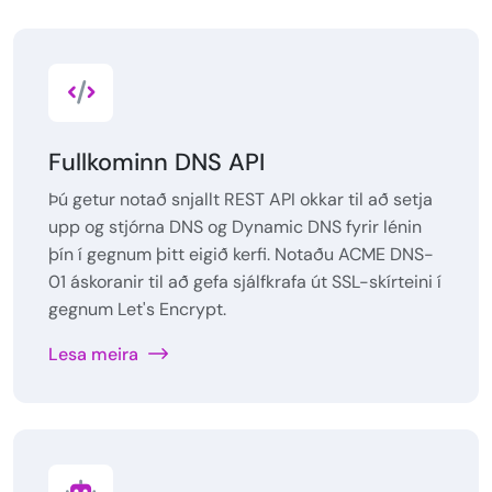
Fullkominn DNS API
Þú getur notað snjallt REST API okkar til að setja
upp og stjórna DNS og Dynamic DNS fyrir lénin
þín í gegnum þitt eigið kerfi. Notaðu ACME DNS-
01 áskoranir til að gefa sjálfkrafa út SSL-skírteini í
gegnum Let's Encrypt.
Lesa meira