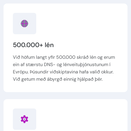
500.000+ lén
Við höfum langt yfir 500.000 skráð lén og erum
ein af stærstu DNS- og lénveituþjónustunum í
Evrópu. Þúsundir viðskiptavina hafa valið okkur.
Við getum með ábyrgð einnig hjálpað þér.