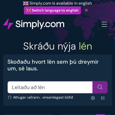
Simply.com is available in english
Switch language to english
Skráðu nýja
lén
Skoðaðu hvort lén sem þú dreymir
um, sé laus.
Athugar vafrann.. vinsamlegast bíðið