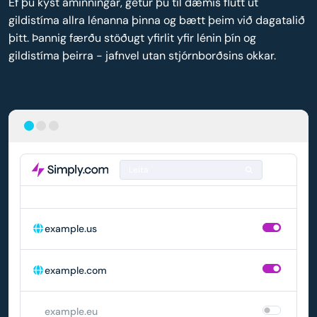
Ef þú kýst áminningar, getur þú til dæmis flutt út
gildistíma allra lénanna þinna og bætt þeim við dagatalið
þitt. Þannig færðu stöðugt yfirlit yfir lénin þín og
gildistíma þeirra - jafnvel utan stjórnborðsins okkar.
Leita
LÉN
SJÁLFVIRK ENDURNÝJUN
example.us
example.com
example.eu