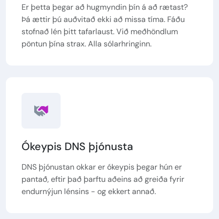
Er þetta þegar að hugmyndin þín á að rætast?
Þá ættir þú auðvitað ekki að missa tíma. Fáðu
stofnað lén þitt tafarlaust. Við meðhöndlum
pöntun þína strax. Alla sólarhringinn.
Ókeypis DNS þjónusta
DNS þjónustan okkar er ókeypis þegar hún er
pantað, eftir það þarftu aðeins að greiða fyrir
endurnýjun lénsins - og ekkert annað.