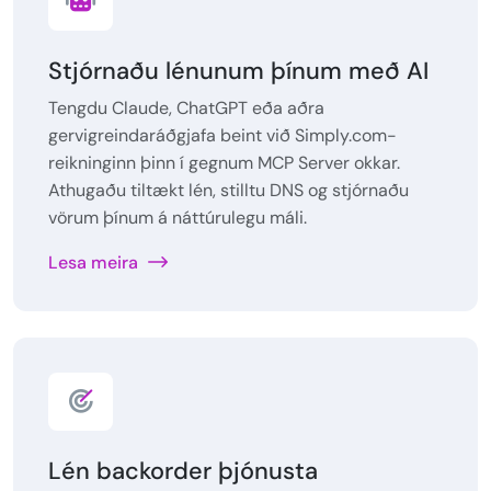
Stjórnaðu lénunum þínum með AI
Tengdu Claude, ChatGPT eða aðra
gervigreindaráðgjafa beint við Simply.com-
reikninginn þinn í gegnum MCP Server okkar.
Athugaðu tiltækt lén, stilltu DNS og stjórnaðu
vörum þínum á náttúrulegu máli.
Lesa meira
Lén backorder þjónusta