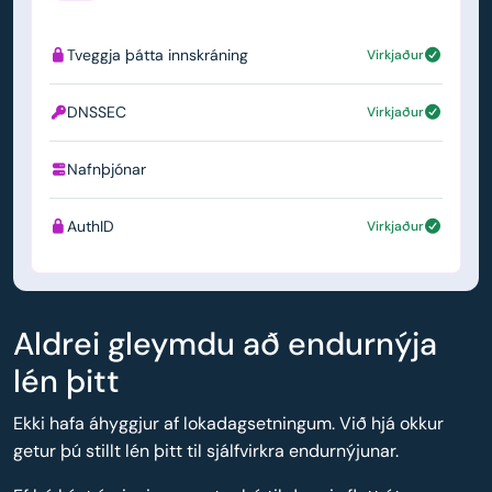
Tveggja þátta innskráning
Virkjaður
DNSSEC
Virkjaður
Nafnþjónar
ns1.simply.com
AuthID
Virkjaður
Aldrei gleymdu að endurnýja
lén þitt
Ekki hafa áhyggjur af lokadagsetningum. Við hjá okkur
getur þú stillt lén þitt til sjálfvirkra endurnýjunar.