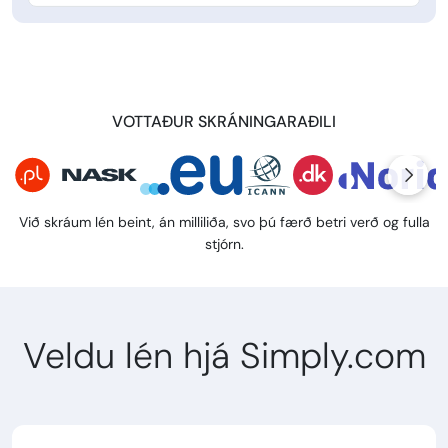
VOTTAÐUR SKRÁNINGARAÐILI
Við skráum lén beint, án milliliða, svo þú færð betri verð og fulla
stjórn.
Veldu lén hjá Simply.com