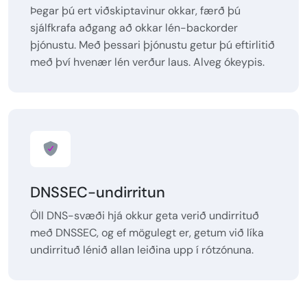
Þegar þú ert viðskiptavinur okkar, færð þú
sjálfkrafa aðgang að okkar lén-backorder
þjónustu. Með þessari þjónustu getur þú eftirlitið
með því hvenær lén verður laus. Alveg ókeypis.
DNSSEC-undirritun
Öll DNS-svæði hjá okkur geta verið undirrituð
með DNSSEC, og ef mögulegt er, getum við líka
undirrituð lénið allan leiðina upp í rótzónuna.