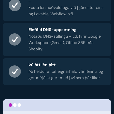
..
Festu lén auðveldlega við þjónustur eins
og Lovable, Webflow o.fl.
Einföld DNS-uppsetning
Notaðu DNS-stillingu - t.d. fyrir Google
Workspace (Gmail), Office 365 eða
Shopify.
Þú átt lén þitt
Þú heldur alltaf eignarhald yfir léninu, og
getur frjálst gert með því sem þér líkar.