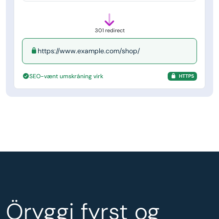
301 redirect
https://www.example.com/shop/
SEO-vænt umskráning virk
HTTPS
Öryggi fyrst og