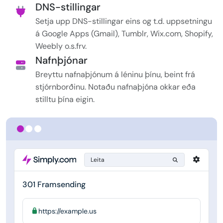
DNS-stillingar
Setja upp DNS-stillingar eins og t.d. uppsetningu
á Google Apps (Gmail), Tumblr, Wix.com, Shopify,
Weebly o.s.frv.
Nafnþjónar
Breyttu nafnaþjónum á léninu þínu, beint frá
stjórnborðinu. Notaðu nafnaþjóna okkar eða
stilltu þína eigin.
Leita
301 Framsending
https://example.us