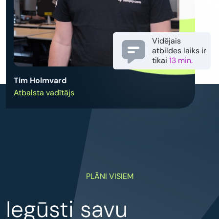
Vidējais
atbildes laiks ir
tikai
13 min.
Tim Holmvard
Atbalsta vadītājs
PLĀNI VISIEM
Iegūsti savu