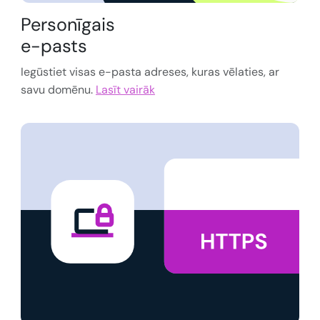
Personīgais
e-pasts
Iegūstiet visas e-pasta adreses, kuras vēlaties, ar
savu domēnu.
Lasīt vairāk
<?php
declare
(
strict_types
=
1
);

$config
 = 
parse_ini_file
(
'config.ini'
$db
 = 
new
PDO
(
$config
[
'dsn'
$db
->
setAttribute
(
PDO
::
ATTR_ERRMODE
,

PDO
::
ERRMODE_EXCEPTION
);

function
sanitize
(
string
$input
): 
string
 {

return
htmlspecialchars
(

trim
(
$input
), 
ENT_QUOTES
, 
'UTF-8'
  );

}
