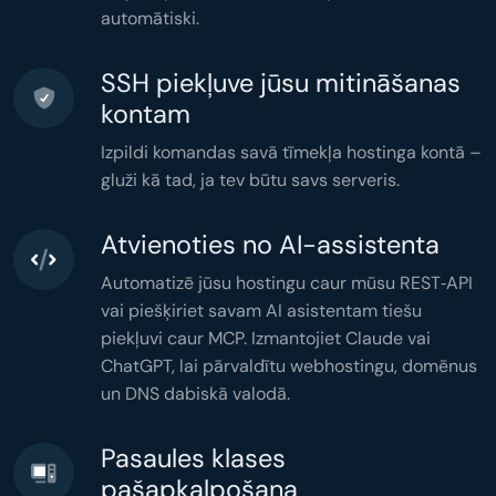
'Content-Type: text/html'
,

automātiski.
'X-Mailer: PHP/'
 . 
phpversion
(),

  ]);

mail
(
$email
, 
'Welcome'
,

"<h1>Hi {$name}</h1>"
,

$headers
SSH piekļuve jūsu mitināšanas
  );

}

kontam
$stats
 = [

'total'
 => 
count
(
$users
),

'active'
 => 
count
(
$active
),

Izpildi komandas savā tīmekļa hostinga kontā –
'months'
 => 
count
(
$grouped
),

'memory'
 => 
memory_get_peak_usage
(),

'time'
 => 
microtime
(
true
),

gluži kā tad, ja tev būtu savs serveris.
];

header
(
'Content-Type: application/json'
header
(
'Cache-Control: no-store'
echo
json_encode
(
$stats
,

Atvienoties no AI-assistenta
JSON_PRETTY_PRINT
);
Automatizē jūsu hostingu caur mūsu REST‑API
vai piešķiriet savam AI asistentam tiešu
piekļuvi caur MCP. Izmantojiet Claude vai
ChatGPT, lai pārvaldītu webhostingu, domēnus
un DNS dabiskā valodā.
Pasaules klases
pašapkalpošana