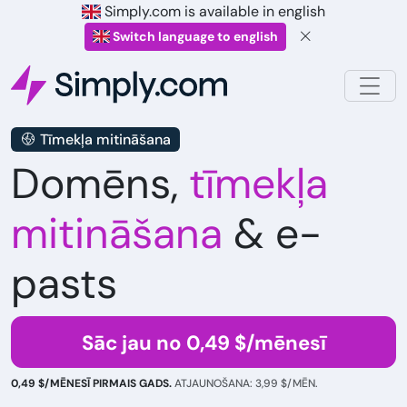
Simply.com is available in english
Switch language to english
Tīmekļa mitināšana
Domēns,
tīmekļa
mitināšana
& e-
pasts
Sāc jau no 0,49 $/mēnesī
0,49 $/MĒNESĪ PIRMAIS GADS.
ATJAUNOŠANA: 3,99 $/MĒN.