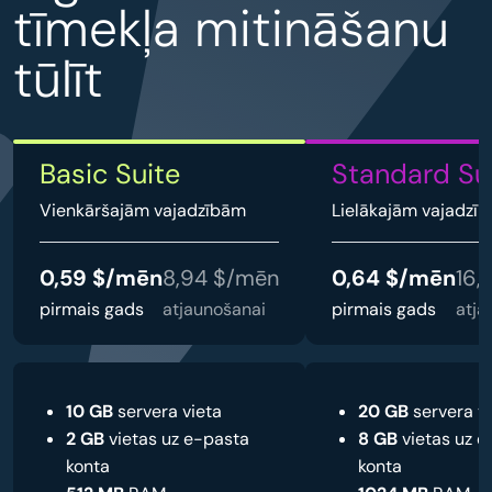
tīmekļa mitināšanu
tūlīt
Basic Suite
Standard Su
Vienkāršajām vajadzībām
Lielākajām vajadzī
0,59 $/mēn
8,94 $/mēn
0,64 $/mēn
16,
pirmais gads
atjaunošanai
pirmais gads
atja
10 GB
servera vieta
20 GB
servera v
2 GB
vietas uz e-pasta
8 GB
vietas uz e
konta
konta