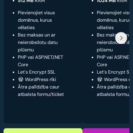
512 MB
RAM
1024 MB
RAM
Pievienojiet visus
Pievienojiet visu
domēnus, kurus
domēnus, kurus
vēlaties
vēlaties
Bez maksas un ar
Bez maksas un a
neierobežotu datu
neierobežotu da
plūsmu
plūsmu
PHP vai ASP.NET/.NET
PHP vai ASP.NET
Core
Core
Let's Encrypt SSL
Let's Encrypt SS
WordPress rīki
WordPress rīk
Ātra palīdzība caur
Ātra palīdzība c
atbalsta formu/ticket
atbalsta formu/t