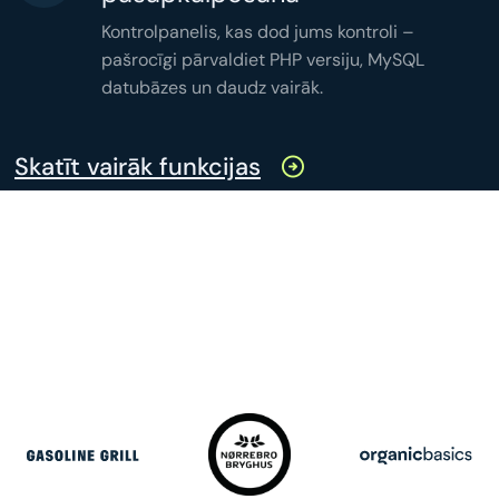
Kontrolpanelis, kas dod jums kontroli –
pašrocīgi pārvaldiet PHP versiju, MySQL
datubāzes un daudz vairāk.
Skatīt vairāk funkcijas