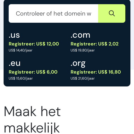
.us
.com
Registreer: US$ 12,00
Registreer: US$ 2,02
US$ 14,40/jaar
US$ 19,80/jaar
.eu
.org
Registreer: US$ 6,00
Registreer: US$ 16,80
US$ 15,60/jaar
US$ 21,60/jaar
Maak het
makkelijk