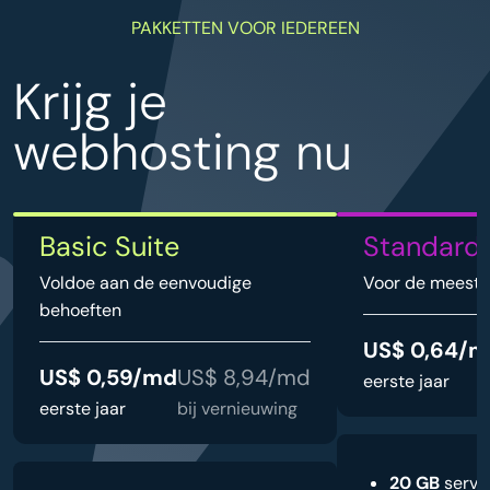
PAKKETTEN VOOR IEDEREEN
Krijg je
webhosting nu
Basic Suite
Standard 
Voldoe aan de eenvoudige
Voor de meeste
behoeften
US$ 0,64/
US$ 0,59/md
US$ 8,94/md
eerste jaar
eerste jaar
bij vernieuwing
20 GB
serve