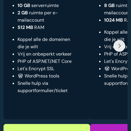
10 GB
serverruimte
8 GB
ruimte 
2 GB
ruimte per e-
mailaccount
mailaccount
1024 MB
RA
512 MB
RAM
Koppel alle
Koppel alle de domeinen
die je wilt
die je wilt
Vrij en onbe
Vrij en onbeperkt verkeer
PHP of ASP.
PHP of ASP.NET/.NET Core
Let's Encryp
Let's Encrypt SSL
WordPres
WordPress tools
Snelle hulp v
Snelle hulp via
supportformu
supportformulier/ticket