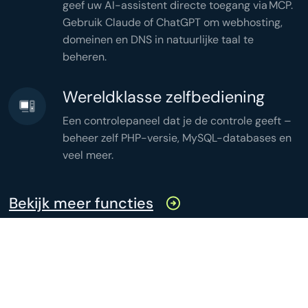
geef uw AI-assistent directe toegang via MCP.
);
Gebruik Claude of ChatGPT om webhosting,
domeinen en DNS in natuurlijke taal te
beheren.
Wereldklasse zelfbediening
Een controlepaneel dat je de controle geeft –
beheer zelf PHP-versie, MySQL-databases en
veel meer.
Bekijk meer functies