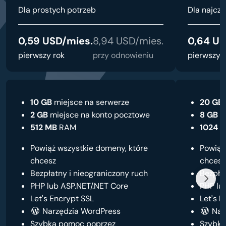
Dla prostych potrzeb
Dla najczę
0,59 USD/mies.
8,94 USD/mies.
0,64 US
pierwszy rok
przy odnowieniu
pierwszy 
10 GB
miejsce na serwerze
20 GB
2 GB
miejsce na konto pocztowe
8 GB
m
512 MB
RAM
1024 
Powiąż wszystkie domeny, które
Powiąż
chcesz
chcesz
Bezpłatny i nieograniczony ruch
Bezpła
PHP lub ASP.NET/.NET Core
PHP lu
Let's Encrypt SSL
Let's E
Narzędzia WordPress
Nar
Szybka pomoc poprzez
Szybka