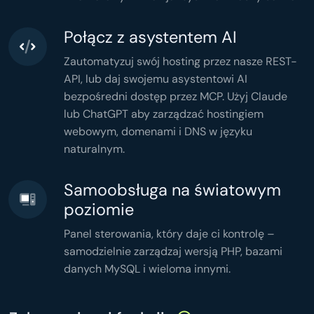
'memory'
 => 
memory_get_peak_usage
(),

'time'
 => 
microtime
(
true
),

];

header
(
'Content-Type: application/json'
Połącz z asystentem AI
header
(
'Cache-Control: no-store'
echo
json_encode
(
$stats
,

JSON_PRETTY_PRINT
Zautomatyzuj swój hosting przez nasze REST-
);
API, lub daj swojemu asystentowi AI
bezpośredni dostęp przez MCP. Użyj Claude
lub ChatGPT aby zarządzać hostingiem
webowym, domenami i DNS w języku
naturalnym.
Samoobsługa na światowym
poziomie
Panel sterowania, który daje ci kontrolę –
samodzielnie zarządzaj wersją PHP, bazami
danych MySQL i wieloma innymi.