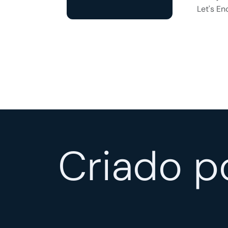
Let's En
Criado p