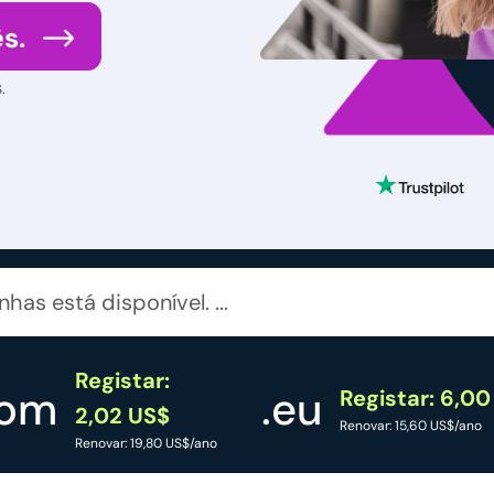
s.
.
Registar:
com
.eu
Registar: 6,00
2,02 US$
Renovar: 15,60 US$/ano
Renovar: 19,80 US$/ano