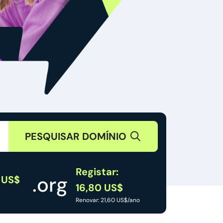
PESQUISAR DOMÍNIO
Registar:
.org
 US$
16,80 US$
Renovar: 21,60 US$/ano