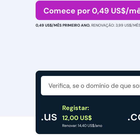
Comece por 0,49 US$/mê
0,49 US$/MÊS PRIMEIRO ANO.
RENOVAÇÃO: 3,99 US$/MÊS
Registar:
.us
.
12,00 US$
Renovar: 14,40 US$/ano