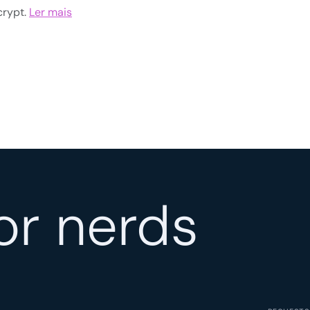
crypt.
Ler mais
or nerds