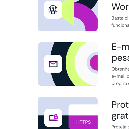
Wor
Basta cl
funcion
E-m
pes
Obtenha
e-mail 
próprio
Pro
grat
Proteja 