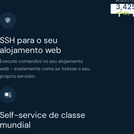
REQUESTS
3,42
CPU
simply.
13.8%
14%
SSH para o seu
alojamento web
Execute comandos no seu alojamento
web - exatamente como se tivesse o seu
próprio servidor.
Self-service de classe
mundial