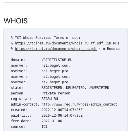
WHOIS
% TCI Whois Service. Terms of use:

% 
https://tcinet.ru/documents/whois_ru_rf.pdf
 (in Russian)

% 
https://tcinet.ru/documents/whois_su.pdf
 (in Russian)

domain:        VREDITELSTOP.RU

nserver:       ns1.beget.com.

nserver:       ns1.beget.pro.

nserver:       ns2.beget.com.

nserver:       ns2.beget.pro.

state:         REGISTERED, DELEGATED, UNVERIFIED

person:        Private Person

registrar:     REGRU-RU

admin-contact: 
http://www.reg.ru/whois/admin_contact
created:       2022-12-06T14:07:35Z

paid-till:     2026-12-06T14:07:35Z

free-date:     2027-01-06

source:        TCI
