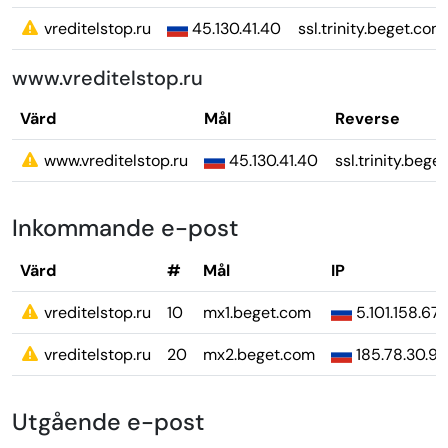
vreditelstop.ru
45.130.41.40
ssl.trinity.beget.com
www.vreditelstop.ru
Värd
Mål
Reverse
www.vreditelstop.ru
45.130.41.40
ssl.trinity.bege
Inkommande e-post
Värd
#
Mål
IP
vreditelstop.ru
10
mx1.beget.com
5.101.158.67
vreditelstop.ru
20
mx2.beget.com
185.78.30.9
Utgående e-post