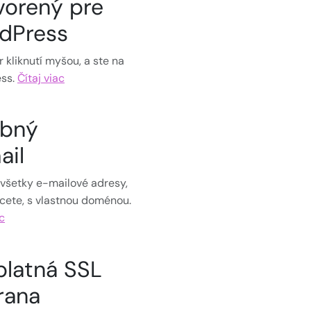
vorený pre
dPress
r kliknutí myšou, a ste na
ss.
Čítaj viac
bný
ail
 všetky e-mailové adresy,
cete, s vlastnou doménou.
ac
platná SSL
rana