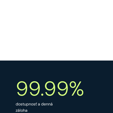
trim
(
$input
), 
ENT_QUOTES
, 
'UTF-8'
  );

}

function
fetchUsers
(
PDO
$db
): 
array
 {

$sql
 = 
'SELECT id, name, email, status,

    created_at FROM users

    WHERE deleted_at IS NULL

    ORDER BY created_at DESC'
;

return
$db
->
query
(
$sql
)

    ->
fetchAll
(
PDO
::
FETCH_ASSOC
);

}

$users
 = 
fetchUsers
(
$db
$active
 = 
array_filter
(
$users
,

fn
(
$u
) => 
$u
[
'status'
] === 
'active'
);

99.99%
$grouped
foreach
 (
$active
as
$user
) {

$month
 = 
date
(
'Y-m'
,

strtotime
(
$user
[
'created_at'
])

  );

$grouped
[
$month
][] = 
$user
;

dostupnosť a denná
}

záloha