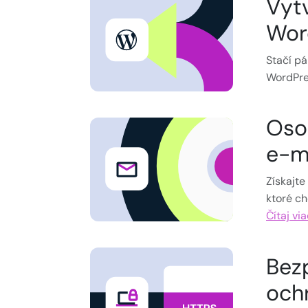
Vyt
Wor
Stačí pá
WordPre
Oso
e-m
Získajte
ktoré ch
Čítaj vi
Bez
och