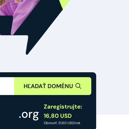
HĽADAŤ DOMÉNU
Zaregistrujte:
.org
16,80 USD
Obnoviť: 21,60 USD/rok