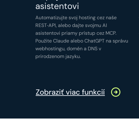
asistentovi
Automatizujte svoj hosting cez naše
REST‑API, alebo dajte svojmu AI
asistentovi priamy prístup cez MCP.
Použite Claude alebo ChatGPT na správu
webhostingu, domén a DNS v
prirodzenom jazyku.
Zobraziť viac funkcií