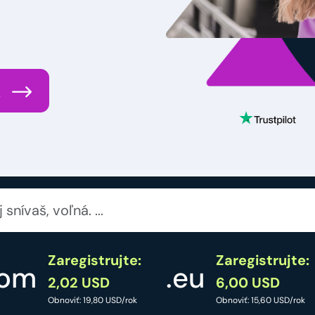
.
Zaregistrujte:
Zaregistrujte:
com
.eu
2,02 USD
6,00 USD
Obnoviť: 19,80 USD/rok
Obnoviť: 15,60 USD/rok