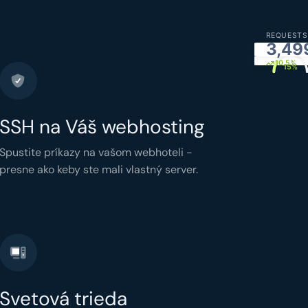
REQUESTS
3,49
CPU
simply.
10.5%
15%
SSH na Váš webhosting
Spustite príkazy na vašom webhoteli -
presne ako keby ste mali vlastný server.
Svetová trieda