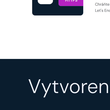
Chráňte 
Let's En
Vytvoren