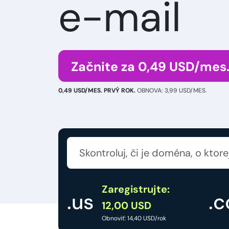
e-mail
Začnite za 0,49 USD/mes
0,49 USD/MES. PRVÝ ROK.
OBNOVA: 3,99 USD/MES.
Zaregistrujte:
.us
.
12,00 USD
Obnoviť: 14,40 USD/rok