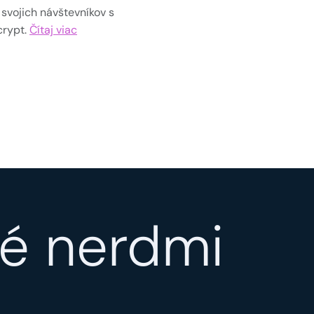
svojich návštevníkov s
crypt.
Čítaj viac
é nerdmi