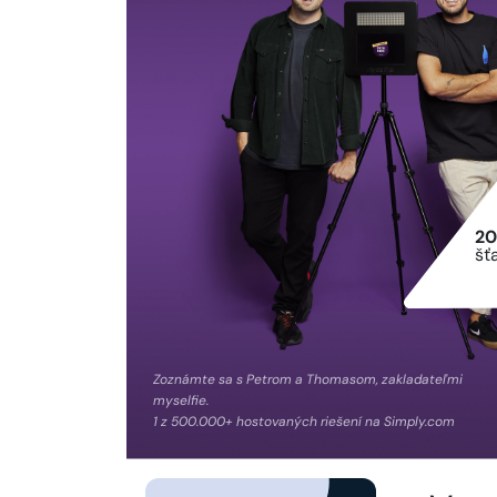
20
šť
Zoznámte sa s Petrom a Thomasom, zakladateľmi
myselfie.
1 z 500.000+ hostovaných riešení na Simply.com