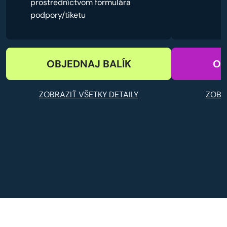
prostredníctvom formulára
podpory/tiketu
OBJEDNAJ BALÍK
OB
ZOBRAZIŤ VŠETKY DETAILY
ZOBR