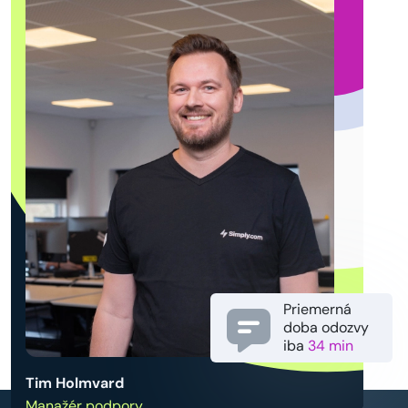
Priemerná
doba odozvy
iba
34 min
Tim Holmvard
Manažér podpory