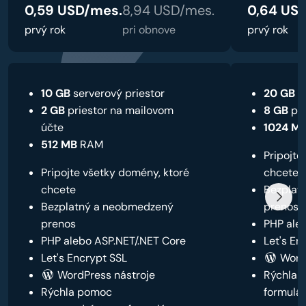
0,59 USD/mes.
8,94 USD/mes.
0,64 US
prvý rok
pri obnove
prvý rok
10 GB
serverový priestor
20 GB
se
2 GB
priestor na mailovom
8 GB
pri
účte
1024 M
512 MB
RAM
Pripojte
Pripojte všetky domény, ktoré
chcete
chcete
Bezplat
Bezplatný a neobmedzený
prenos
prenos
PHP ale
PHP alebo ASP.NET/.NET Core
Let's En
Let's Encrypt SSL
WordP
WordPress nástroje
Rýchla 
Rýchla pomoc
formulár