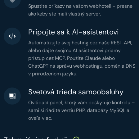
$stats
 = [

Spustite príkazy na vašom webhoteli - presne
'total'
 => 
count
(
$users
),

'active'
 => 
count
(
$active
),

ako keby ste mali vlastný server.
'months'
 => 
count
(
$grouped
),

'memory'
 => 
memory_get_peak_usage
(),

'time'
 => 
microtime
(
true
),

];

header
(
'Content-Type: application/json'
Pripojte sa k AI-asistentovi
header
(
'Cache-Control: no-store'
echo
json_encode
(
$stats
,

JSON_PRETTY_PRINT
Automatizujte svoj hosting cez naše REST‑API,
);
alebo dajte svojmu AI asistentovi priamy
prístup cez MCP. Použite Claude alebo
ChatGPT na správu webhostingu, domén a DNS
v prirodzenom jazyku.
Svetová trieda samoobsluhy
Ovládací panel, ktorý vám poskytuje kontrolu –
sami si riadite verziu PHP, databázy MySQL a
oveľa viac.