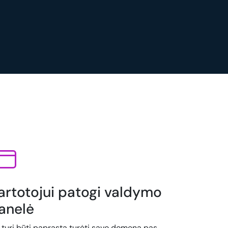
artotojui patogi valdymo
anelė
i turi būti paprasta turėti savo domeną pas