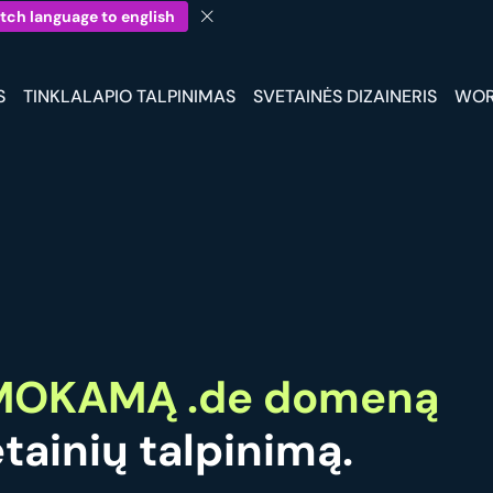
tch language to english
S
TINKLALAPIO TALPINIMAS
SVETAINĖS DIZAINERIS
WOR
MOKAMĄ .de domeną
tainių talpinimą.