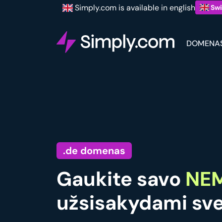
Simply.com is available in english
Swi
DOMENA
.de domenas
Gaukite savo
NE
užsisakydami sve