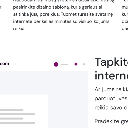
r
pasirinkite dizaino šabloną, kuris geriausiai
mu
atitinka jūsų poreikius. Tuomet turėsite svetainę
kur
internete per kelias minutes su viskuo, ko jums
dom
reikia.
da
Tapki
intern
Ar jums reiki
parduotuvės 
reikia savo 
Pradėkite gr