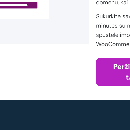
domenu, kai 
Sukurkite sa
minutes su m
spustelėjimo
WooCommerce
Perž
t