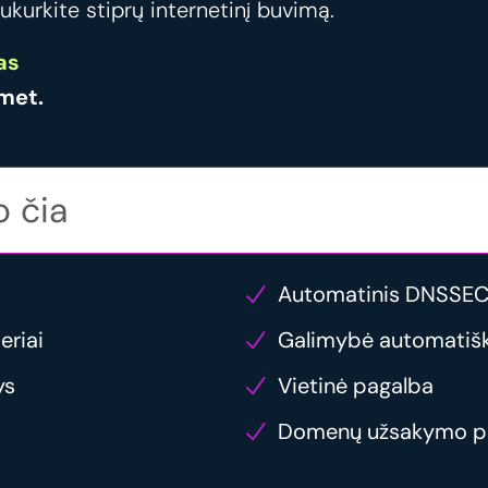
ukurkite stiprų internetinį buvimą.
as
met.
Automatinis DNSSEC
eriai
Galimybė automatiška
ys
Vietinė pagalba
Domenų užsakymo p