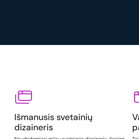
Išmanusis svetainių
V
dizaineris
p
Naudodamiesi mūsų svetainės dizaineriu, tiesiog
Ta