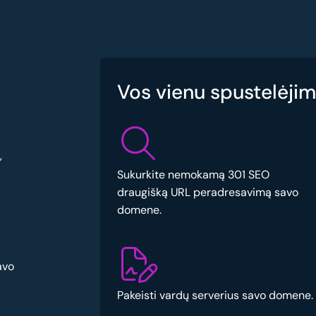
Vos vienu spustelėjimu
,
Sukurkite nemokamą 301 SEO
draugišką URL peradresavimą savo
domene.
avo
Pakeisti vardų serverius savo domene.