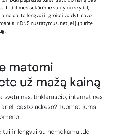
s. Todėl mes sukūrėme valdymo skydelį,
iame galite lengvai ir greitai valdyti savo
enus ir DNS nustatymus, net jei jų turite
ug.
te matomi
ete už mažą kainą
a svetainės, tinklaraščio, internetinės
ar el. pašto adreso? Tuomet jums
domeno.
eitai ir lengvai su nemokamu .de