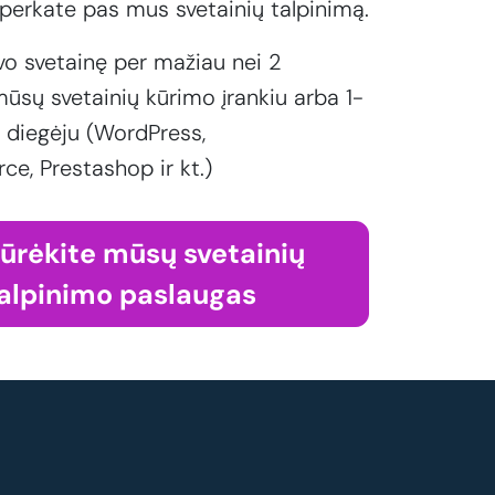
perkate pas mus svetainių talpinimą.
vo svetainę per mažiau nei 2
ūsų svetainių kūrimo įrankiu arba 1-
 diegėju (WordPress,
, Prestashop ir kt.)
iūrėkite mūsų svetainių
alpinimo paslaugas