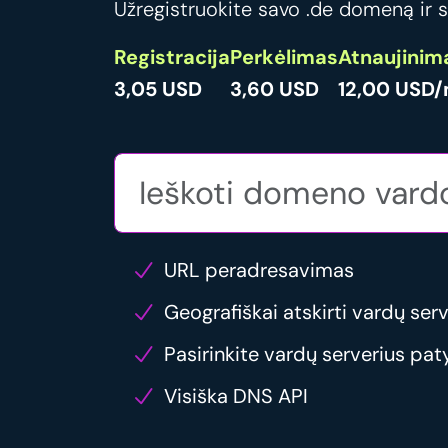
Užregistruokite savo .de domeną ir s
Registracija
Perkėlimas
Atnaujinim
3,05 USD
3,60 USD
12,00 USD/
URL peradresavimas
Geografiškai atskirti vardų serv
Pasirinkite vardų serverius pat
Visiška DNS API