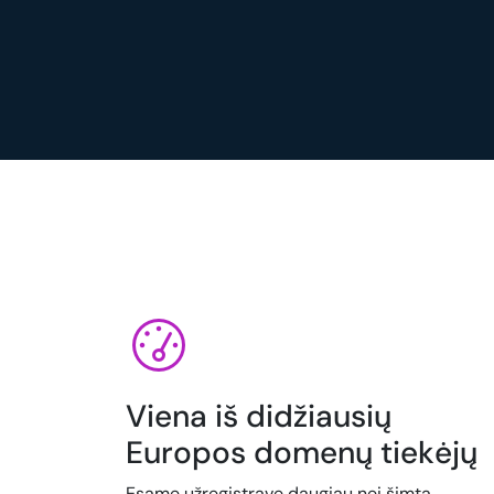
Viena iš didžiausių
Europos domenų tiekėjų
Esame užregistravę daugiau nei šimtą