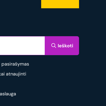
Ieškoti
 pasirašymas
i atnaujinti
aslauga