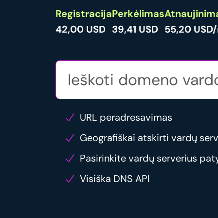
Registracija
Perkėlimas
Atnaujinim
42,00 USD
39,41 USD
55,20 USD/
URL peradresavimas
Geografiškai atskirti vardų serv
Pasirinkite vardų serverius pat
Visiška DNS API