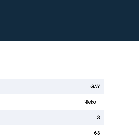
GAY
- Nieko -
3
63