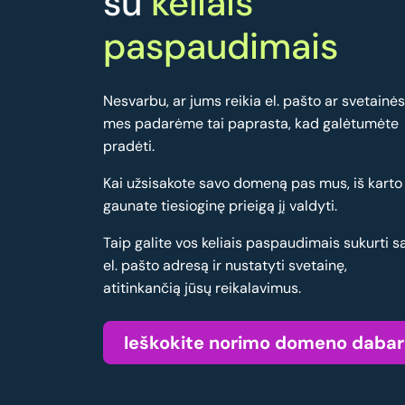
su
keliais
paspaudimais
Nesvarbu, ar jums reikia el. pašto ar svetainės
mes padarėme tai paprasta, kad galėtumėte
pradėti.
Kai užsisakote savo domeną pas mus, iš karto
gaunate tiesioginę prieigą jį valdyti.
Taip galite vos keliais paspaudimais sukurti s
el. pašto adresą ir nustatyti svetainę,
atitinkančią jūsų reikalavimus.
Ieškokite norimo domeno dabar