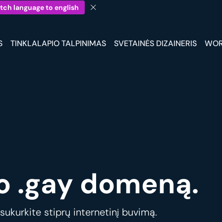
tch language to english
S
TINKLALAPIO TALPINIMAS
SVETAINĖS DIZAINERIS
WOR
o .gay domeną.
sukurkite stiprų internetinį buvimą.