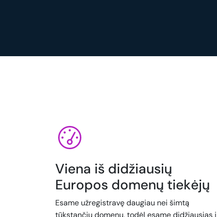
Viena iš didžiausių
Europos domenų tiekėjų
Esame užregistravę daugiau nei šimtą
tūkstančių domenų, todėl esame didžiausias i