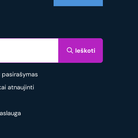
Ieškoti
 pasirašymas
i atnaujinti
aslauga