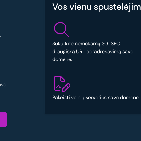
Vos vienu spustelėjimu
,
Sukurkite nemokamą 301 SEO
draugišką URL peradresavimą savo
domene.
avo
Pakeisti vardų serverius savo domene.