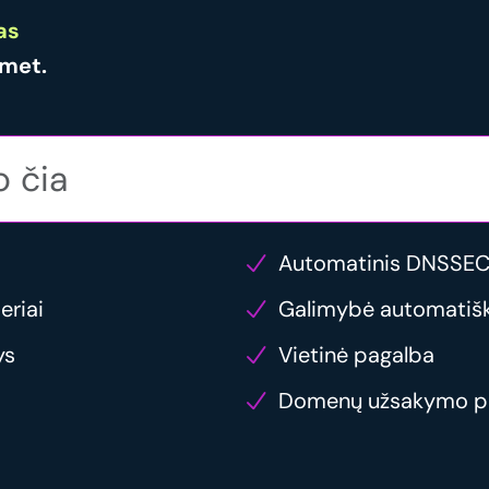
as
met.
Automatinis DNSSEC
eriai
Galimybė automatiška
ys
Vietinė pagalba
Domenų užsakymo p