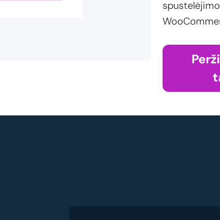
spustelėjimo
WooCommerce
Perž
t