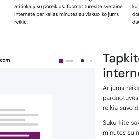
atitinka jūsų poreikius. Tuomet turėsite svetainę
kur
internete per kelias minutes su viskuo, ko jums
dom
reikia.
da
Tapki
intern
Ar jums reiki
parduotuvės 
reikia savo 
Sukurkite sa
minutes su m