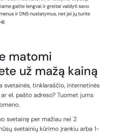
iame galite lengvai ir greitai valdyti savo
enus ir DNS nustatymus, net jei jų turite
ug.
te matomi
ete už mažą kainą
a svetainės, tinklaraščio, internetinės
ar el. pašto adreso? Tuomet jums
domeno.
vo svetainę per mažiau nei 2
ūsų svetainių kūrimo įrankiu arba 1-