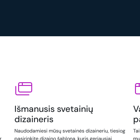
Išmanusis svetainių
V
dizaineris
p
Naudodamiesi mūsų svetainės dizaineriu, tiesiog
Ta
r
pasirinkite dizaino šabloną, kuris geriausiai
mu