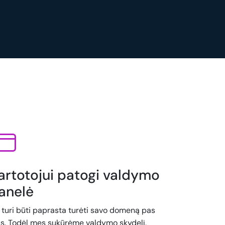
artotojui patogi valdymo
anelė
i turi būti paprasta turėti savo domeną pas
s. Todėl mes sukūrėme valdymo skydelį,