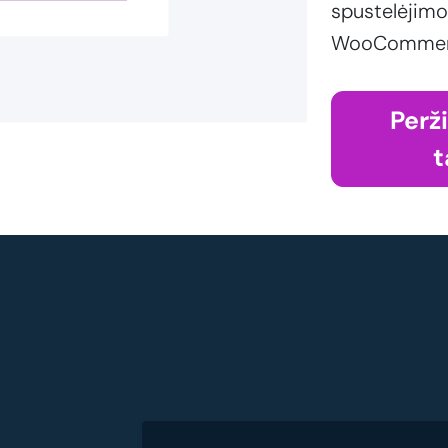
spustelėjimo
WooCommerce
Perž
t