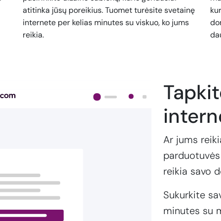
atitinka jūsų poreikius. Tuomet turėsite svetainę
kur
internete per kelias minutes su viskuo, ko jums
dom
reikia.
da
Tapki
intern
Ar jums reiki
parduotuvės 
reikia savo 
Sukurkite sa
minutes su m