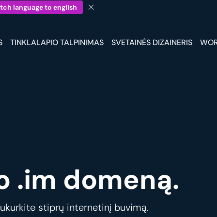
tch language to english
S
TINKLALAPIO TALPINIMAS
SVETAINĖS DIZAINERIS
WOR
o .im domeną.
ukurkite stiprų internetinį buvimą.