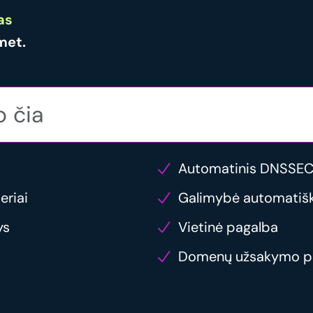
as
met.
Automatinis DNSSEC
eriai
Galimybė automatiška
ys
Vietinė pagalba
Domenų užsakymo p