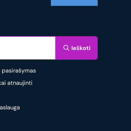
Ieškoti
 pasirašymas
i atnaujinti
aslauga