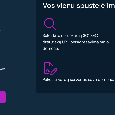
Vos vienu spustelėjimu
,
Sukurkite nemokamą 301 SEO
draugišką URL peradresavimą savo
domene.
avo
Pakeisti vardų serverius savo domene.