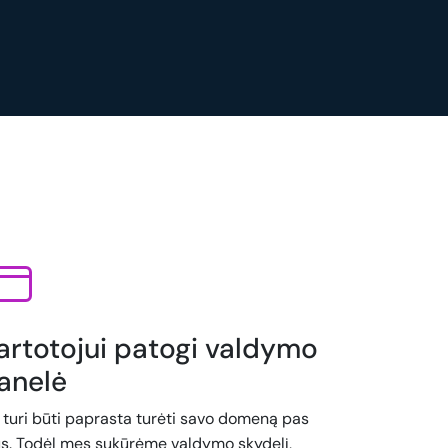
artotojui patogi valdymo
anelė
i turi būti paprasta turėti savo domeną pas
s. Todėl mes sukūrėme valdymo skydelį,