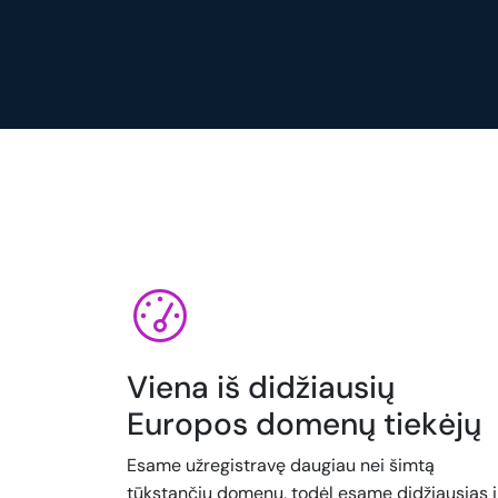
Viena iš didžiausių
Europos domenų tiekėjų
Esame užregistravę daugiau nei šimtą
tūkstančių domenų, todėl esame didžiausias i