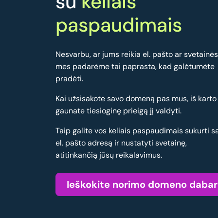
su
keliais
paspaudimais
Nesvarbu, ar jums reikia el. pašto ar svetainės
mes padarėme tai paprasta, kad galėtumėte
pradėti.
Kai užsisakote savo domeną pas mus, iš karto
gaunate tiesioginę prieigą jį valdyti.
Taip galite vos keliais paspaudimais sukurti s
el. pašto adresą ir nustatyti svetainę,
atitinkančią jūsų reikalavimus.
Ieškokite norimo domeno dabar