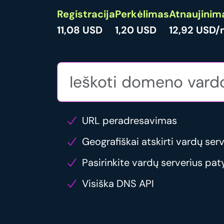
Registracija
Perkėlimas
Atnaujinim
11,08 USD
1,20 USD
12,92 USD/
URL peradresavimas
Geografiškai atskirti vardų serv
Pasirinkite vardų serverius pat
Visiška DNS API