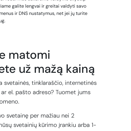
iame galite lengvai ir greitai valdyti savo
enus ir DNS nustatymus, net jei jų turite
ug.
te matomi
ete už mažą kainą
a svetainės, tinklaraščio, internetinės
ar el. pašto adreso? Tuomet jums
domeno.
vo svetainę per mažiau nei 2
ūsų svetainių kūrimo įrankiu arba 1-