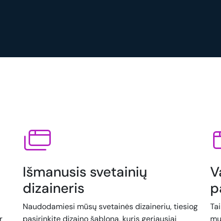
Išmanusis svetainių
V
dizaineris
p
Naudodamiesi mūsų svetainės dizaineriu, tiesiog
Ta
r
pasirinkite dizaino šabloną, kuris geriausiai
mu