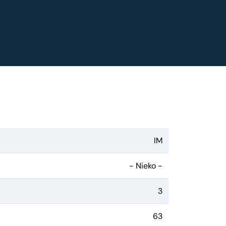
IM
- Nieko -
3
63