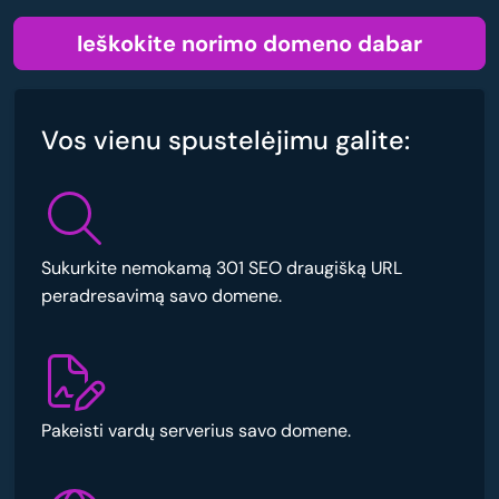
Ieškokite norimo domeno dabar
Vos vienu spustelėjimu galite:
Sukurkite nemokamą 301 SEO draugišką URL
peradresavimą savo domene.
Pakeisti vardų serverius savo domene.