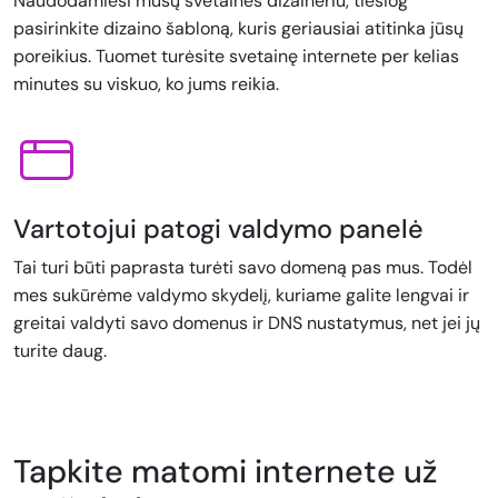
Naudodamiesi mūsų svetainės dizaineriu, tiesiog
pasirinkite dizaino šabloną, kuris geriausiai atitinka jūsų
poreikius. Tuomet turėsite svetainę internete per kelias
minutes su viskuo, ko jums reikia.
Vartotojui patogi valdymo panelė
Tai turi būti paprasta turėti savo domeną pas mus. Todėl
mes sukūrėme valdymo skydelį, kuriame galite lengvai ir
greitai valdyti savo domenus ir DNS nustatymus, net jei jų
turite daug.
Tapkite matomi internete už