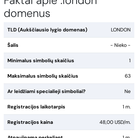
Faktai apie .london
domenus
TLD (Aukščiausio lygio domenas)
LONDON
Šalis
- Nieko -
Minimalus simbolių skaičius
1
Maksimalus simbolių skaičius
63
Ar leidžiami specialieji simboliai?
Ne
Registracijos laikotarpis
1 m.
Registracijos kaina
48,00 USD/m.
Atnaujinama perkeliant
1 m.