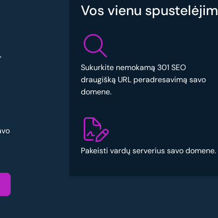
Vos vienu spustelėjimu
,
Sukurkite nemokamą 301 SEO
draugišką URL peradresavimą savo
domene.
avo
Pakeisti vardų serverius savo domene.