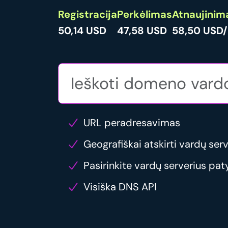
Registracija
Perkėlimas
Atnaujinim
50,14 USD
47,58 USD
58,50 USD/
URL peradresavimas
Geografiškai atskirti vardų serv
Pasirinkite vardų serverius pat
Visiška DNS API