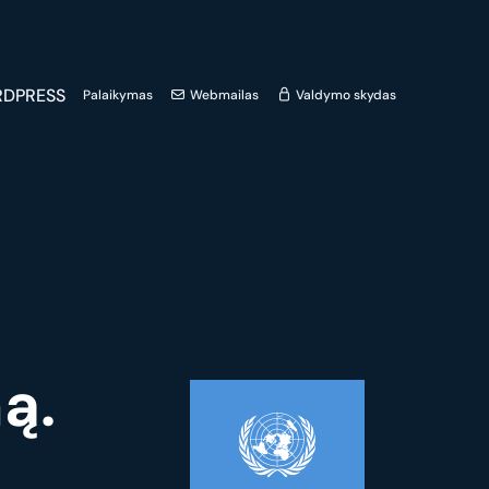
DPRESS
Palaikymas
Webmailas
Valdymo skydas
ą.