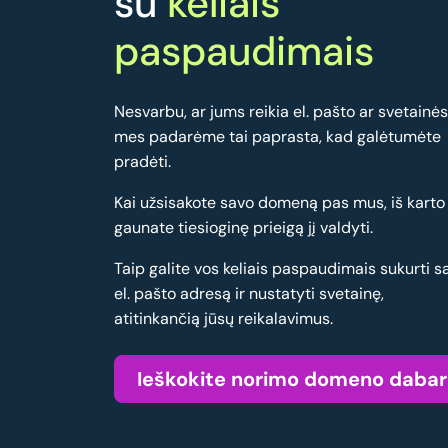
su
keliais
paspaudimais
Nesvarbu, ar jums reikia el. pašto ar svetainės
mes padarėme tai paprasta, kad galėtumėte
pradėti.
Kai užsisakote savo domeną pas mus, iš karto
gaunate tiesioginę prieigą jį valdyti.
Taip galite vos keliais paspaudimais sukurti s
el. pašto adresą ir nustatyti svetainę,
atitinkančią jūsų reikalavimus.
Ieškokite norimo domeno dabar