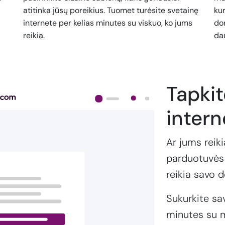
atitinka jūsų poreikius. Tuomet turėsite svetainę
kur
internete per kelias minutes su viskuo, ko jums
dom
reikia.
da
Tapki
intern
Ar jums reiki
parduotuvės 
reikia savo 
Sukurkite sa
minutes su m