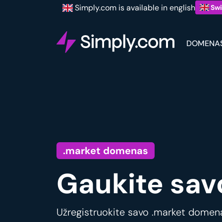
Simply.com is available in english
Swi
DOMENA
.market domenas
Gaukite sav
Užregistruokite savo .market domeną 