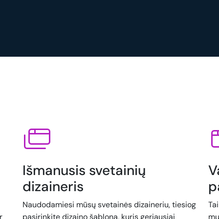
Išmanusis svetainių
V
dizaineris
p
Naudodamiesi mūsų svetainės dizaineriu, tiesiog
Ta
r
pasirinkite dizaino šabloną, kuris geriausiai
mu