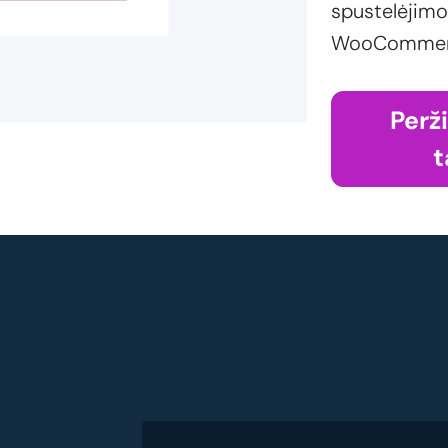
spustelėjimo
WooCommerce
Perž
t