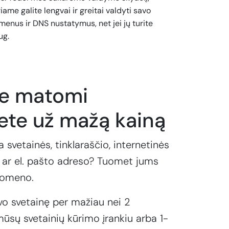
iame galite lengvai ir greitai valdyti savo
enus ir DNS nustatymus, net jei jų turite
ug.
te matomi
ete už mažą kainą
a svetainės, tinklaraščio, internetinės
ar el. pašto adreso? Tuomet jums
domeno.
vo svetainę per mažiau nei 2
ūsų svetainių kūrimo įrankiu arba 1-