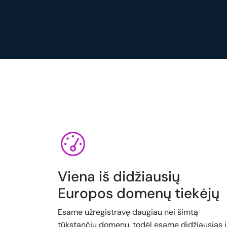
Viena iš didžiausių
Europos domenų tiekėjų
Esame užregistravę daugiau nei šimtą
tūkstančių domenų, todėl esame didžiausias i