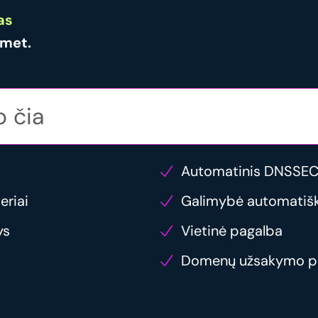
as
met.
Automatinis DNSSEC
eriai
Galimybė automatiška
ys
Vietinė pagalba
Domenų užsakymo p