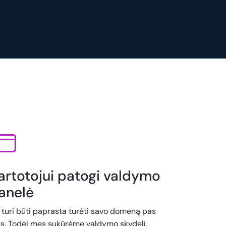
artotojui patogi valdymo
anelė
i turi būti paprasta turėti savo domeną pas
s. Todėl mes sukūrėme valdymo skydelį,