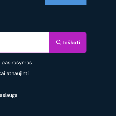
Ieškoti
 pasirašymas
i atnaujinti
aslauga