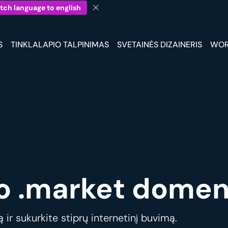
tch language to english
S
TINKLALAPIO TALPINIMAS
SVETAINĖS DIZAINERIS
WOR
o .market domen
ir sukurkite stiprų internetinį buvimą.