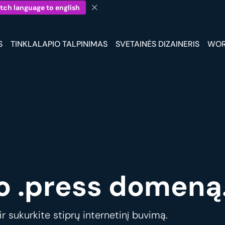
tch language to english
S
TINKLALAPIO TALPINIMAS
SVETAINĖS DIZAINERIS
WOR
o .press domeną
 sukurkite stiprų internetinį buvimą.