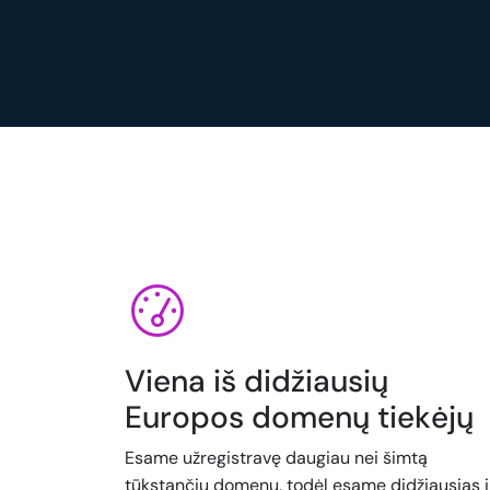
Viena iš didžiausių
Europos domenų tiekėjų
Esame užregistravę daugiau nei šimtą
tūkstančių domenų, todėl esame didžiausias i