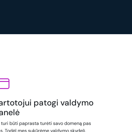
artotojui patogi valdymo
anelė
i turi būti paprasta turėti savo domeną pas
s. Todėl mes sukūrėme valdymo skydelį,