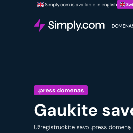
Simply.com is available in english
Swi
DOMENA
.press domenas
Gaukite sav
Užregistruokite savo .press domeną ir