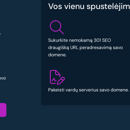
Vos vienu spustelėjimu
,
Sukurkite nemokamą 301 SEO
draugišką URL peradresavimą savo
domene.
avo
Pakeisti vardų serverius savo domene.