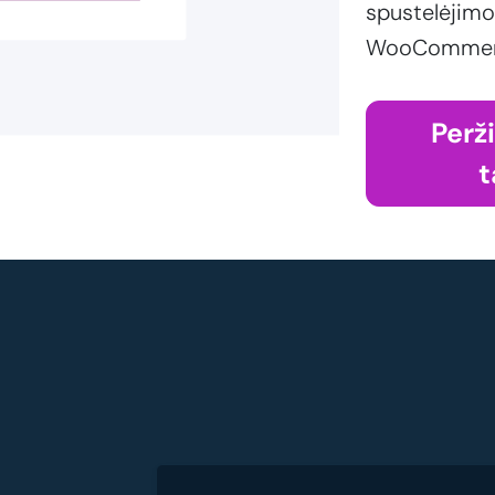
spustelėjimo
WooCommerce
Perž
t