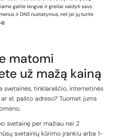
iame galite lengvai ir greitai valdyti savo
enus ir DNS nustatymus, net jei jų turite
ug.
te matomi
ete už mažą kainą
a svetainės, tinklaraščio, internetinės
ar el. pašto adreso? Tuomet jums
domeno.
vo svetainę per mažiau nei 2
ūsų svetainių kūrimo įrankiu arba 1-