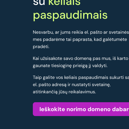
su
keliais
paspaudimais
Nesvarbu, ar jums reikia el. pašto ar svetainės
mes padarėme tai paprasta, kad galėtumėte
pradėti.
Kai užsisakote savo domeną pas mus, iš karto
gaunate tiesioginę prieigą jį valdyti.
Taip galite vos keliais paspaudimais sukurti s
el. pašto adresą ir nustatyti svetainę,
atitinkančią jūsų reikalavimus.
Ieškokite norimo domeno dabar