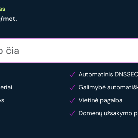
as
/met.
Automatinis DNSSEC
eriai
Galimybė automatiška
ys
Vietinė pagalba
Domenų užsakymo p