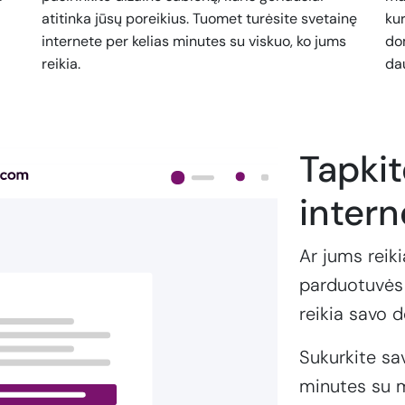
atitinka jūsų poreikius. Tuomet turėsite svetainę
kur
internete per kelias minutes su viskuo, ko jums
dom
reikia.
da
Tapki
intern
Ar jums reiki
parduotuvės 
reikia savo 
Sukurkite sa
minutes su m