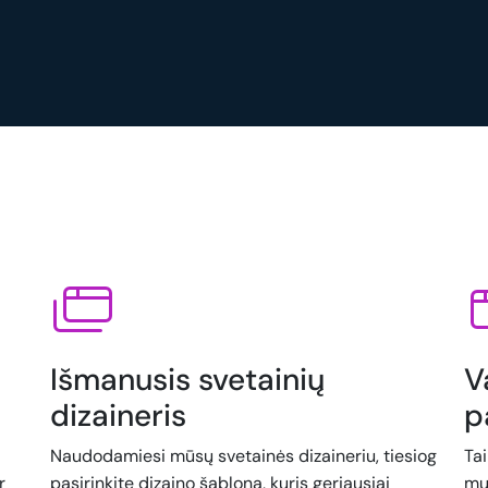
Išmanusis svetainių
V
dizaineris
p
Naudodamiesi mūsų svetainės dizaineriu, tiesiog
Ta
r
pasirinkite dizaino šabloną, kuris geriausiai
mu