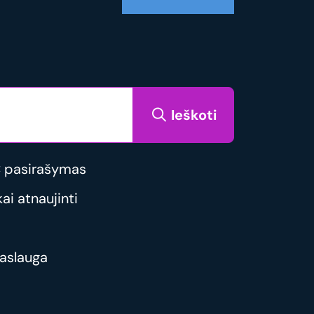
Ieškoti
 pasirašymas
i atnaujinti
aslauga