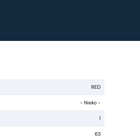
RED
- Nieko -
1
63