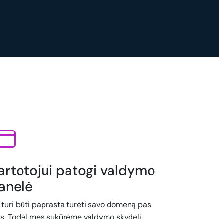
artotojui patogi valdymo
anelė
i turi būti paprasta turėti savo domeną pas
s. Todėl mes sukūrėme valdymo skydelį,