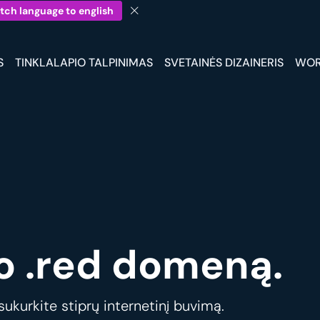
tch language to english
S
TINKLALAPIO TALPINIMAS
SVETAINĖS DIZAINERIS
WOR
o .red domeną.
ukurkite stiprų internetinį buvimą.