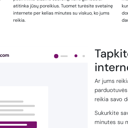
atitinka jūsų poreikius. Tuomet turėsite svetainę
kur
internete per kelias minutes su viskuo, ko jums
dom
reikia.
da
Tapki
intern
Ar jums reiki
parduotuvės 
reikia savo 
Sukurkite sa
minutes su m