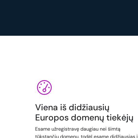
Viena iš didžiausių
Europos domenų tiekėjų
Esame užregistravę daugiau nei šimtą
tūkstančių domenų, todėl esame didžiausias i