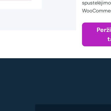
spustelėjimo
WooCommerce
Perž
t