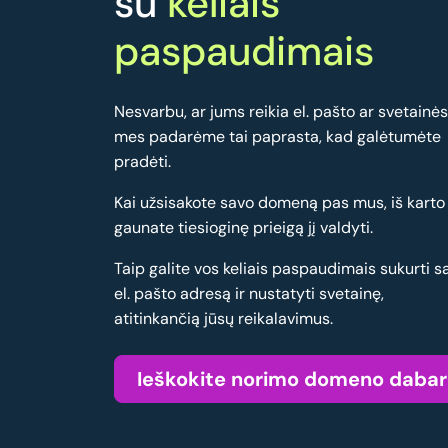
su
keliais
paspaudimais
Nesvarbu, ar jums reikia el. pašto ar svetainės
mes padarėme tai paprasta, kad galėtumėte
pradėti.
Kai užsisakote savo domeną pas mus, iš karto
gaunate tiesioginę prieigą jį valdyti.
Taip galite vos keliais paspaudimais sukurti s
el. pašto adresą ir nustatyti svetainę,
atitinkančią jūsų reikalavimus.
Ieškokite norimo domeno dabar