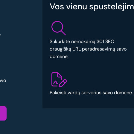
Vos vienu spustelėjimu
,
Sukurkite nemokamą 301 SEO
draugišką URL peradresavimą savo
domene.
avo
Pakeisti vardų serverius savo domene.