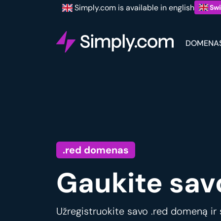
Simply.com is available in english
Swi
DOMENA
.red domenas
Gaukite sav
Užregistruokite savo .red domeną ir s