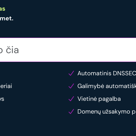
as
met.
Automatinis DNSSEC
eriai
Galimybė automatiška
ys
Vietinė pagalba
Domenų užsakymo p