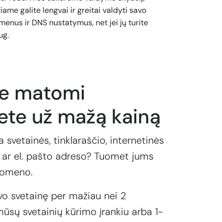
iame galite lengvai ir greitai valdyti savo
enus ir DNS nustatymus, net jei jų turite
ug.
te matomi
ete už mažą kainą
a svetainės, tinklaraščio, internetinės
ar el. pašto adreso? Tuomet jums
domeno.
vo svetainę per mažiau nei 2
ūsų svetainių kūrimo įrankiu arba 1-