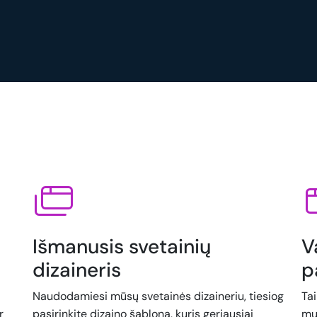
Išmanusis svetainių
V
dizaineris
p
Naudodamiesi mūsų svetainės dizaineriu, tiesiog
Ta
r
pasirinkite dizaino šabloną, kuris geriausiai
mu