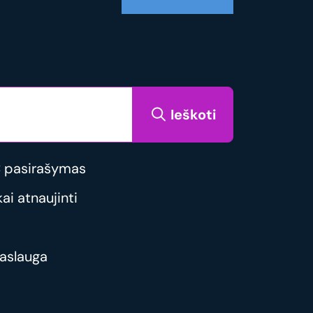
Ieškoti
 pasirašymas
i atnaujinti
aslauga