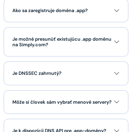
Ako sa zaregistruje doména .app?
Je možné presunúť existujúcu .app doménu
na Simply.com?
Je DNSSEC zahrnutý?
Môže si človek sám vybrať menové servery?
Je k dispozícii DNS API pre .app-domény?