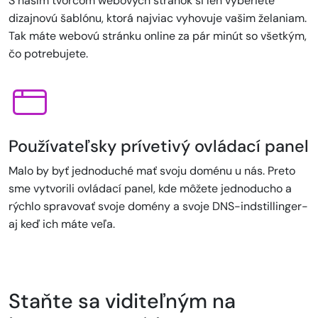
S naším tvorcom webových stránok si len vyberiete
dizajnovú šablónu, ktorá najviac vyhovuje vašim želaniam.
Tak máte webovú stránku online za pár minút so všetkým,
čo potrebujete.
Používateľsky prívetivý ovládací panel
Malo by byť jednoduché mať svoju doménu u nás. Preto
sme vytvorili ovládací panel, kde môžete jednoducho a
rýchlo spravovať svoje domény a svoje DNS-indstillinger-
aj keď ich máte veľa.
Staňte sa viditeľným na