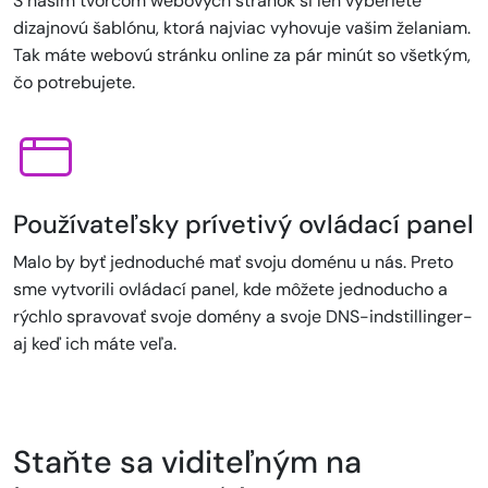
S naším tvorcom webových stránok si len vyberiete
dizajnovú šablónu, ktorá najviac vyhovuje vašim želaniam.
Tak máte webovú stránku online za pár minút so všetkým,
čo potrebujete.
Používateľsky prívetivý ovládací panel
Malo by byť jednoduché mať svoju doménu u nás. Preto
sme vytvorili ovládací panel, kde môžete jednoducho a
rýchlo spravovať svoje domény a svoje DNS-indstillinger-
aj keď ich máte veľa.
Staňte sa viditeľným na