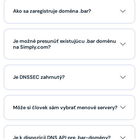
Ako sa zaregistruje doména .bar?
Je možné presunúť existujúcu .bar doménu
na Simply.com?
Je DNSSEC zahrnutý?
Môže si človek sám vybrať menové servery?
Je k dispozícii DNS API pre .bar-domény?