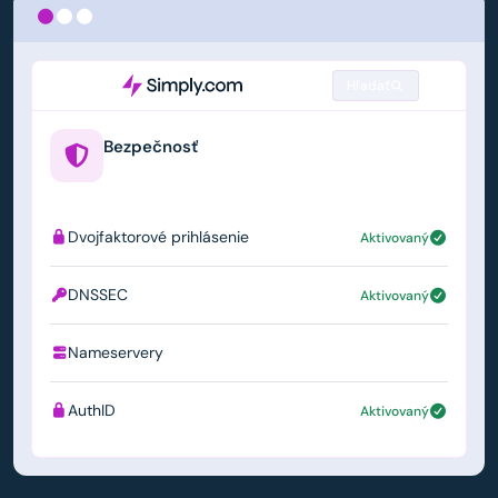
Hľadať
Bezpečnosť
example.us
Dvojfaktorové prihlásenie
Aktivovaný
DNSSEC
Aktivovaný
Nameservery
ns1.simply.com
AuthID
Aktivovaný