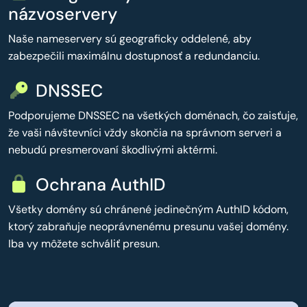
názvoservery
Naše nameservery sú geograficky oddelené, aby
zabezpečili maximálnu dostupnosť a redundanciu.
DNSSEC
Podporujeme DNSSEC na všetkých doménach, čo zaisťuje,
že vaši návštevníci vždy skončia na správnom serveri a
nebudú presmerovaní škodlivými aktérmi.
Ochrana AuthID
Všetky domény sú chránené jedinečným AuthID kódom,
ktorý zabraňuje neoprávnenému presunu vašej domény.
Iba vy môžete schváliť presun.