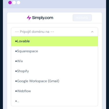
Hľadať
-- Pripojiť doménu na --
Lovable
Squarespace
Wix
Shopify
Google Workspace (Gmail)
Webflow
...