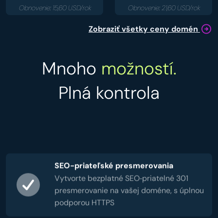
Obnovenie: 15,60 USD/rok
Obnovenie: 21,60 USD/rok
Zobraziť všetky ceny domén
Mnoho
možností.
Plná kontrola
SEO-priateľské presmerovania
Vytvorte bezplatné SEO‑priatelné 301
presmerovanie na vašej doméne, s úplnou
podporou HTTPS