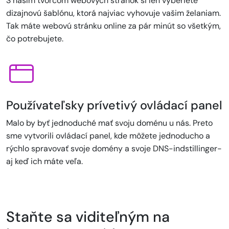
S naším tvorcom webových stránok si len vyberiete
dizajnovú šablónu, ktorá najviac vyhovuje vašim želaniam.
Tak máte webovú stránku online za pár minút so všetkým,
čo potrebujete.
Používateľsky prívetivý ovládací panel
Malo by byť jednoduché mať svoju doménu u nás. Preto
sme vytvorili ovládací panel, kde môžete jednoducho a
rýchlo spravovať svoje domény a svoje DNS-indstillinger-
aj keď ich máte veľa.
Staňte sa viditeľným na