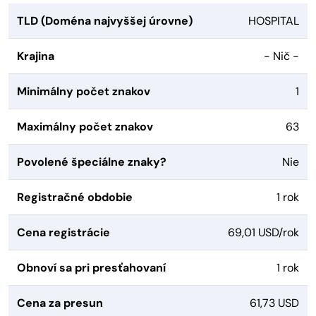
TLD (Doména najvyššej úrovne)
HOSPITAL
Krajina
- Nič -
Minimálny počet znakov
1
Maximálny počet znakov
63
Povolené špeciálne znaky?
Nie
Registračné obdobie
1 rok
Cena registrácie
69,01 USD/rok
Obnoví sa pri presťahovaní
1 rok
Cena za presun
61,73 USD