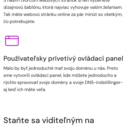
S naším tvorcom webových stránok si len vyberiete
dizajnovú šablónu, ktorá najviac vyhovuje vašim želaniam.
Tak máte webovú stránku online za pár minút so všetkým,
čo potrebujete.
Používateľsky prívetivý ovládací panel
Malo by byť jednoduché mať svoju doménu u nás. Preto
sme vytvorili ovládací panel, kde môžete jednoducho a
rýchlo spravovať svoje domény a svoje DNS-indstillinger-
aj keď ich máte veľa.
Staňte sa viditeľným na