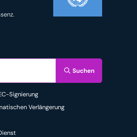
äsenz.
Suchen
C-Signierung
matischen Verlängerung
ienst