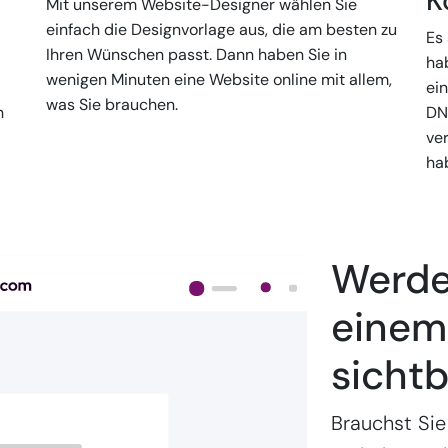
K
Mit unserem Website-Designer wählen Sie
einfach die Designvorlage aus, die am besten zu
Es 
Ihren Wünschen passt. Dann haben Sie in
ha
wenigen Minuten eine Website online mit allem,
-
ein
was Sie brauchen.
h
DN
ve
ha
Werden
einem 
sichtb
Brauchst Sie