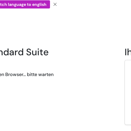
tch language to english
ndard Suite
I
n Browser... bitte warten