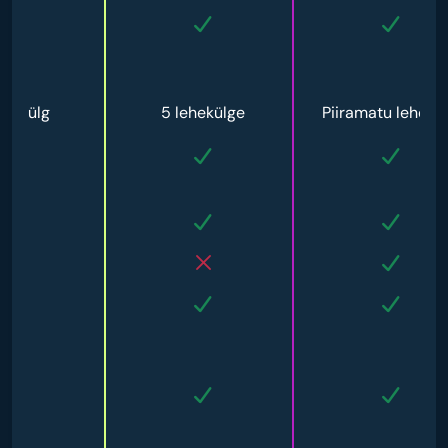
lehekülg
5 lehekülge
Piiramatu lehekül