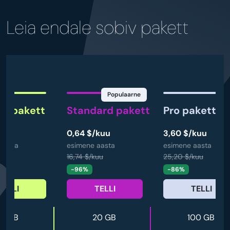
Leia endale sobiv pakett
Populaarne
ine pakett
Standard pakett
Pro pakett
/kuu
0,64 $/kuu
3,60 $/kuu
aasta
esimene aasta
esimene aasta
uu
16,74 $/kuu
25,20 $/kuu
-96%
-86%
TELLI
TELLI
TELLI
10 GB
20 GB
100 GB