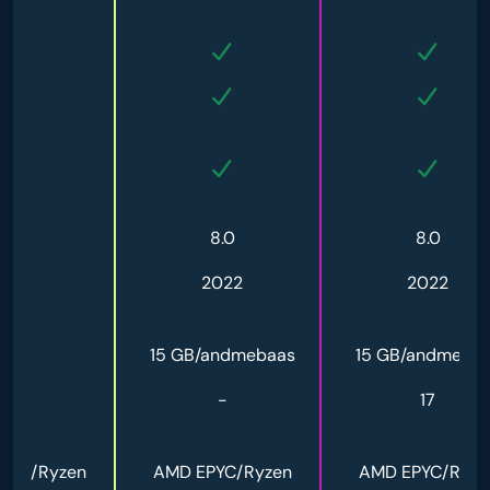
8.0
8.0
8.0
-
2022
2022
-
15 GB/andmebaas
15 GB/andmeba
-
-
17
PYC/Ryzen
AMD EPYC/Ryzen
AMD EPYC/Ryze