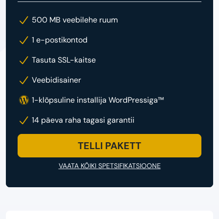
500 MB veebilehe ruum
1 e-postikontod
Tasuta SSL-kaitse
Veebidisainer
1-klõpsuline installija WordPressiga™
14 päeva raha tagasi garantii
TELLI PAKETT
VAATA KÕIKI SPETSIFIKATSIOONE