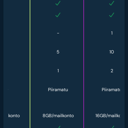
-
-
1
2
5
10
-
1
2
100
Piiramatu
Piiramatu
mailkonto
8GB/mailkonto
16GB/mailkonto