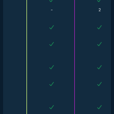
-
-
2