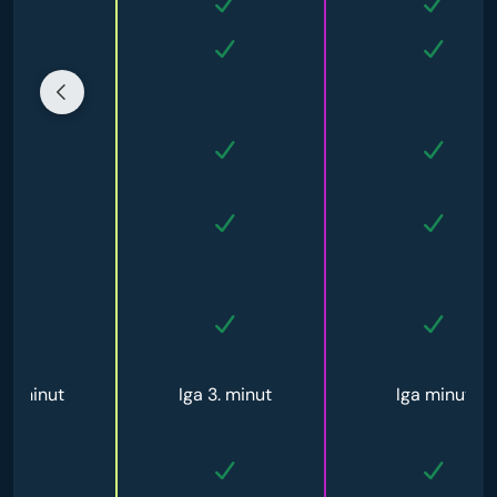
 5. minut
Iga 3. minut
Iga minut