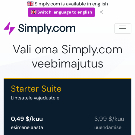
Simply.com is available in english
Switch language to english
Vali oma Simply.com
veebimajutus
Starter Suite
Lihtsatele vajadustele
0,49 $/kuu
3,99 $/kuu
esimene aasta
uuendamisel