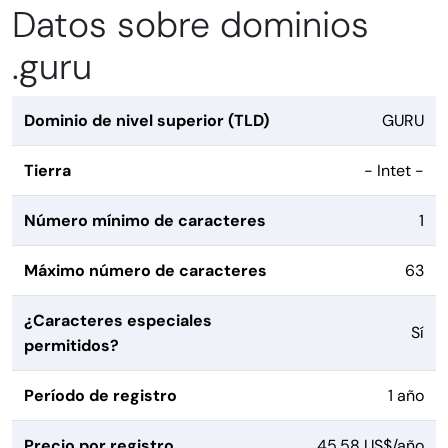
Datos sobre dominios
.guru
Dominio de nivel superior (TLD)
GURU
Tierra
- Intet -
Número mínimo de caracteres
1
Máximo número de caracteres
63
¿Caracteres especiales
Sí
permitidos?
Período de registro
1 año
Precio por registro
45,58 US$/año