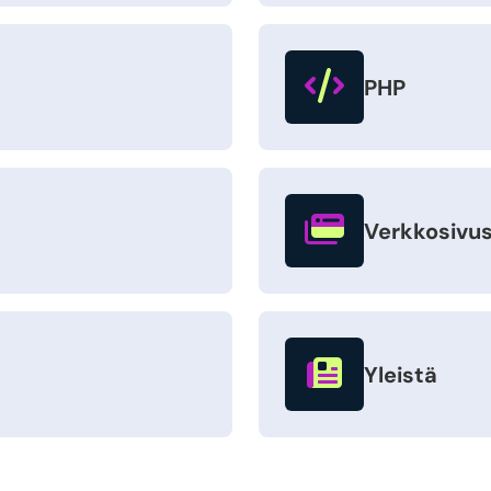
PHP
Verkkosivus
Yleistä