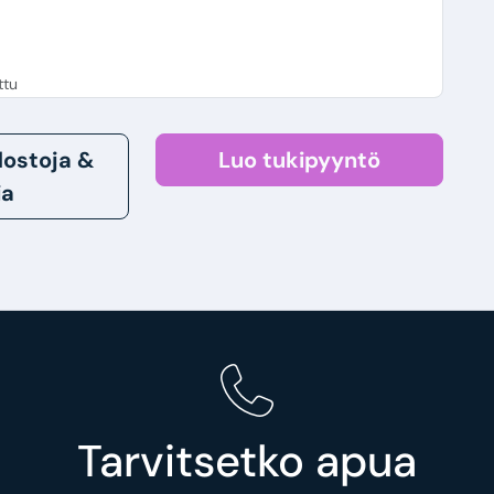
ttu
edostoja &
Luo tukipyyntö
ia
Tarvitsetko apua