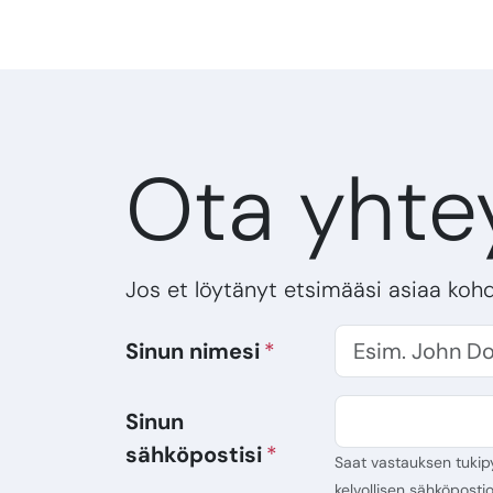
Ota yhte
Jos et löytänyt etsimääsi asiaa koh
Sinun nimesi
Sinun
sähköpostisi
Saat vastauksen tukip
kelvollisen sähköpostio