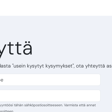
yttä
dasta "usein kysytyt kysymykset", ota yhteyttä a
yyntöösi tähän sähköpostiosoitteeseen. Varmista että annat
soitteen.