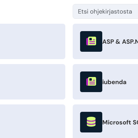
ASP & ASP.
iubenda
Microsoft S