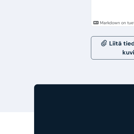
Markdown on tue
Liitä ti
kuv