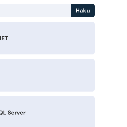
Haku
NET
QL Server