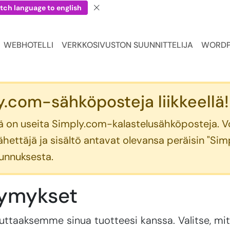
tch language to english
WEBHOTELLI
VERKKOSIVUSTON SUUNNITTELIJA
WORDP
.com-sähköposteja liikkeellä!
ellä on useita Simply.com-kalastelusähköposteja. 
lähettäjä ja sisältö antavat olevansa peräisin "Si
tunnuksesta.
symykset
auttaaksemme sinua tuotteesi kanssa. Valitse, mi