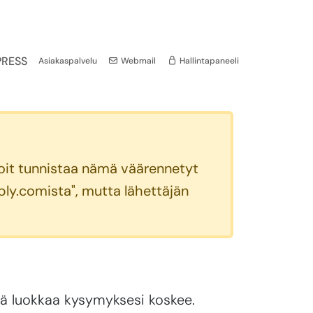
RESS
Asiakaspalvelu
Webmail
Hallintapaneeli
Voit tunnistaa nämä väärennetyt
mply.comista", mutta lähettäjän
tä luokkaa kysymyksesi koskee.