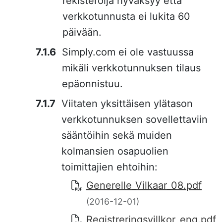
rekisteröijä hyväksyy että
verkkotunnusta ei lukita 60
päivään.
Simply.com ei ole vastuussa
mikäli verkkotunnuksen tilaus
epäonnistuu.
Viitaten yksittäisen ylätason
verkkotunnuksen sovellettaviin
sääntöihin sekä muiden
kolmansien osapuolien
toimittajien ehtoihin:
Generelle_Vilkaar_08.pdf
(2016-12-01)
Registreringsvillkor_eng.pdf