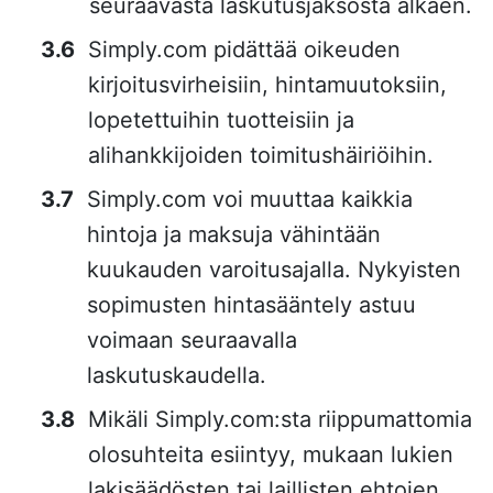
seuraavasta laskutusjaksosta alkaen.
Simply.com pidättää oikeuden
kirjoitusvirheisiin, hintamuutoksiin,
lopetettuihin tuotteisiin ja
alihankkijoiden toimitushäiriöihin.
Simply.com voi muuttaa kaikkia
hintoja ja maksuja vähintään
kuukauden varoitusajalla. Nykyisten
sopimusten hintasääntely astuu
voimaan seuraavalla
laskutuskaudella.
Mikäli Simply.com:sta riippumattomia
olosuhteita esiintyy, mukaan lukien
lakisäädösten tai laillisten ehtojen