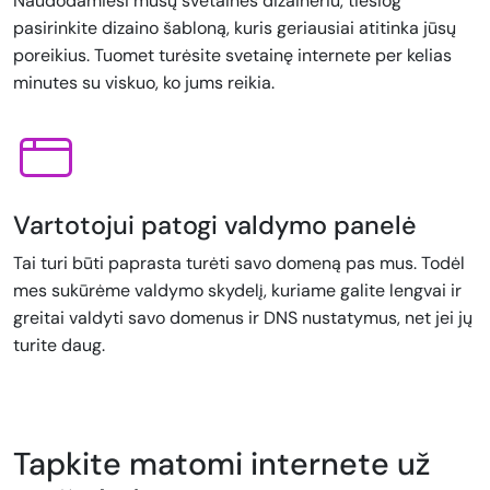
Naudodamiesi mūsų svetainės dizaineriu, tiesiog
pasirinkite dizaino šabloną, kuris geriausiai atitinka jūsų
poreikius. Tuomet turėsite svetainę internete per kelias
minutes su viskuo, ko jums reikia.
Vartotojui patogi valdymo panelė
Tai turi būti paprasta turėti savo domeną pas mus. Todėl
mes sukūrėme valdymo skydelį, kuriame galite lengvai ir
greitai valdyti savo domenus ir DNS nustatymus, net jei jų
turite daug.
Tapkite matomi internete už