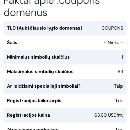
Faktai apie .coupons
domenus
TLD (Aukščiausio lygio domenas)
COUPONS
Šalis
- Nieko -
Minimalus simbolių skaičius
1
Maksimalus simbolių skaičius
63
Ar leidžiami specialieji simboliai?
Taip
Registracijos laikotarpis
1 m.
Registracijos kaina
63,60 USD/m.
Atnaujinama perkeliant
1 m.