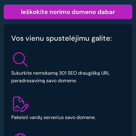
Ieškokite norimo domeno dabar
Vos vienu spustelėjimu galite:
Sukurkite nemokamą 301 SEO draugišką URL
peradresavimą savo domene.
Pakeisti vardų serverius savo domene.