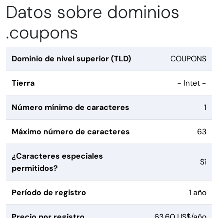
Datos sobre dominios
.coupons
Dominio de nivel superior (TLD)
COUPONS
Tierra
- Intet -
Número mínimo de caracteres
1
Máximo número de caracteres
63
¿Caracteres especiales
Sí
permitidos?
Período de registro
1 año
Precio por registro
63,60 US$/año