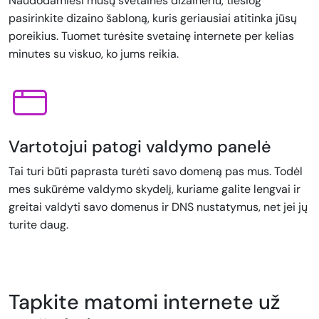
Naudodamiesi mūsų svetainės dizaineriu, tiesiog
pasirinkite dizaino šabloną, kuris geriausiai atitinka jūsų
poreikius. Tuomet turėsite svetainę internete per kelias
minutes su viskuo, ko jums reikia.
Vartotojui patogi valdymo panelė
Tai turi būti paprasta turėti savo domeną pas mus. Todėl
mes sukūrėme valdymo skydelį, kuriame galite lengvai ir
greitai valdyti savo domenus ir DNS nustatymus, net jei jų
turite daug.
Tapkite matomi internete už