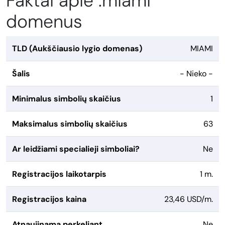
Faktai apie .miami
domenus
TLD (Aukščiausio lygio domenas)
MIAMI
Šalis
- Nieko -
Minimalus simbolių skaičius
1
Maksimalus simbolių skaičius
63
Ar leidžiami specialieji simboliai?
Ne
Registracijos laikotarpis
1 m.
Registracijos kaina
23,46 USD/m.
Atnaujinama perkeliant
Ne