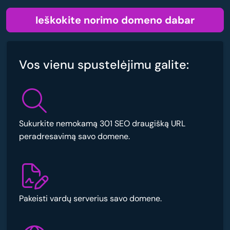
Ieškokite norimo domeno dabar
Vos vienu spustelėjimu galite:
Sukurkite nemokamą 301 SEO draugišką URL
peradresavimą savo domene.
Pakeisti vardų serverius savo domene.