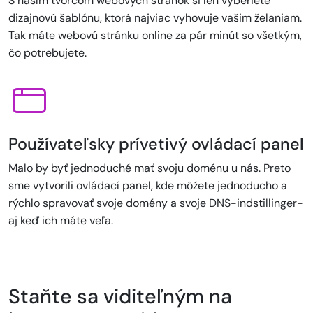
S naším tvorcom webových stránok si len vyberiete
dizajnovú šablónu, ktorá najviac vyhovuje vašim želaniam.
Tak máte webovú stránku online za pár minút so všetkým,
čo potrebujete.
Používateľsky prívetivý ovládací panel
Malo by byť jednoduché mať svoju doménu u nás. Preto
sme vytvorili ovládací panel, kde môžete jednoducho a
rýchlo spravovať svoje domény a svoje DNS-indstillinger-
aj keď ich máte veľa.
Staňte sa viditeľným na