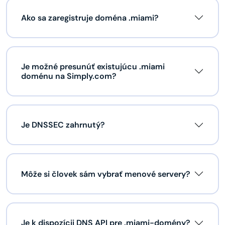
Ako sa zaregistruje doména .miami?
Je možné presunúť existujúcu .miami
doménu na Simply.com?
Je DNSSEC zahrnutý?
Môže si človek sám vybrať menové servery?
Je k dispozícii DNS API pre .miami-domény?