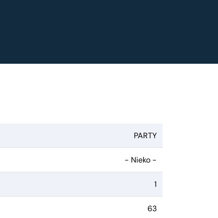
PARTY
- Nieko -
1
63