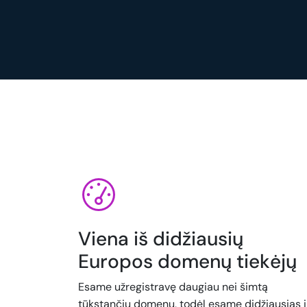
Viena iš didžiausių
Europos domenų tiekėjų
Esame užregistravę daugiau nei šimtą
tūkstančių domenų, todėl esame didžiausias i