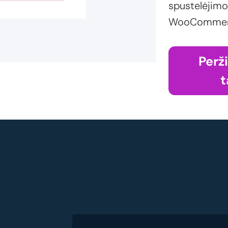
spustelėjimo
WooCommerce
Perž
t