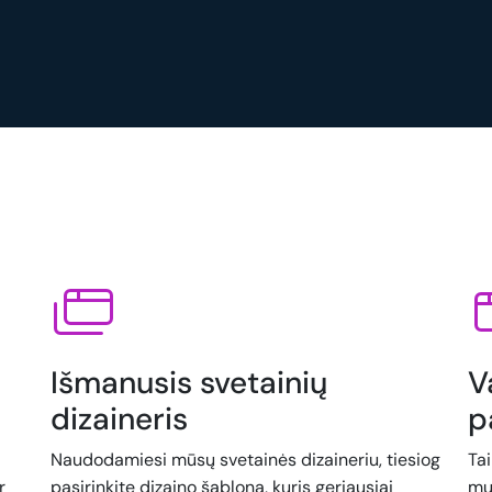
Išmanusis svetainių
V
dizaineris
p
Naudodamiesi mūsų svetainės dizaineriu, tiesiog
Ta
r
pasirinkite dizaino šabloną, kuris geriausiai
mu