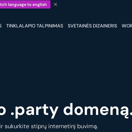
tch language to english
S
TINKLALAPIO TALPINIMAS
SVETAINĖS DIZAINERIS
WOR
o .party domeną
 sukurkite stiprų internetinį buvimą.