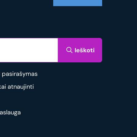
Ieškoti
 pasirašymas
i atnaujinti
aslauga