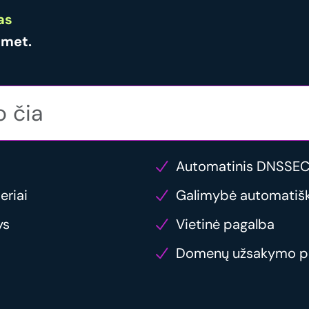
as
/met.
Automatinis DNSSEC
eriai
Galimybė automatiška
ys
Vietinė pagalba
Domenų užsakymo p