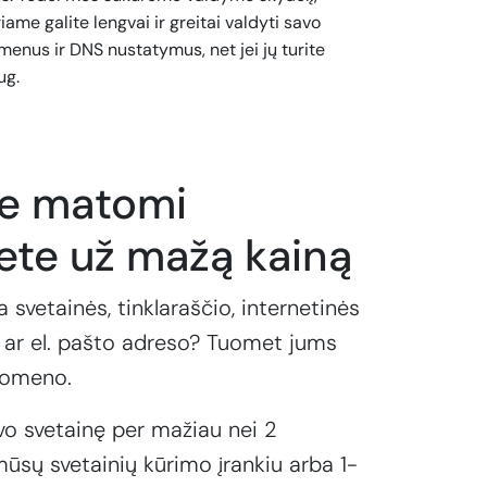
iame galite lengvai ir greitai valdyti savo
enus ir DNS nustatymus, net jei jų turite
ug.
te matomi
ete už mažą kainą
a svetainės, tinklaraščio, internetinės
ar el. pašto adreso? Tuomet jums
domeno.
vo svetainę per mažiau nei 2
ūsų svetainių kūrimo įrankiu arba 1-