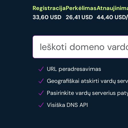
Registracija
Perkėlimas
Atnaujinim
33,60 USD
26,41 USD
44,40 USD
URL peradresavimas
Geografiškai atskirti vardų serv
Pasirinkite vardų serverius pat
Visiška DNS API