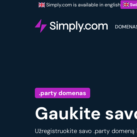
Simply.com is available in english
Swi
DOMENA
.party domenas
Gaukite sav
Užregistruokite savo .party domeną ir