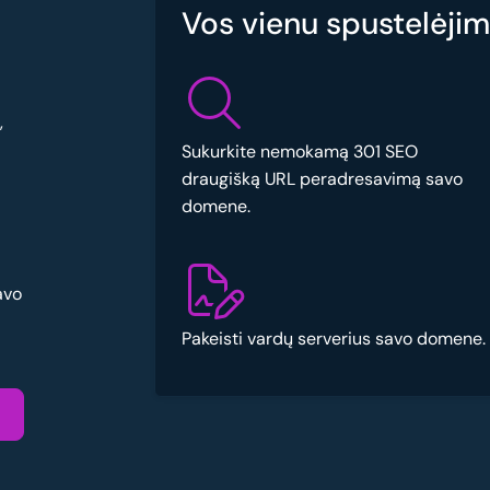
Vos vienu spustelėjimu
,
Sukurkite nemokamą 301 SEO
draugišką URL peradresavimą savo
domene.
avo
Pakeisti vardų serverius savo domene.