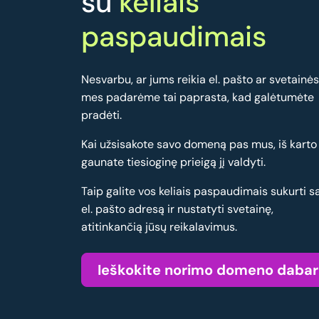
su
keliais
paspaudimais
Nesvarbu, ar jums reikia el. pašto ar svetainės
mes padarėme tai paprasta, kad galėtumėte
pradėti.
Kai užsisakote savo domeną pas mus, iš karto
gaunate tiesioginę prieigą jį valdyti.
Taip galite vos keliais paspaudimais sukurti s
el. pašto adresą ir nustatyti svetainę,
atitinkančią jūsų reikalavimus.
Ieškokite norimo domeno dabar