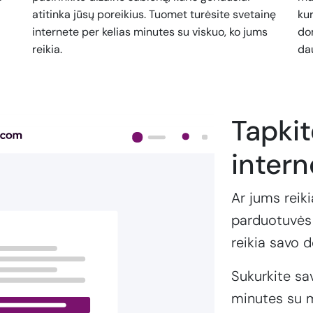
atitinka jūsų poreikius. Tuomet turėsite svetainę
kur
internete per kelias minutes su viskuo, ko jums
dom
reikia.
da
Tapki
intern
Ar jums reiki
parduotuvės 
reikia savo 
Sukurkite sa
minutes su m