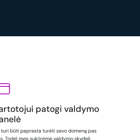
artotojui patogi valdymo
anelė
i turi būti paprasta turėti savo domeną pas
s. Todėl mes sukūrėme valdymo skydelį,