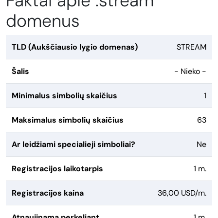
Faktai apie .stream
domenus
TLD (Aukščiausio lygio domenas)
STREAM
Šalis
- Nieko -
Minimalus simbolių skaičius
1
Maksimalus simbolių skaičius
63
Ar leidžiami specialieji simboliai?
Ne
Registracijos laikotarpis
1 m.
Registracijos kaina
36,00 USD/m.
Atnaujinama perkeliant
1 m.