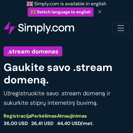
Simply.com is available in english
Switch language to english
.stream domenas
Gaukite savo .stream
domeną.
Užregistruokite savo .stream domeną ir
sukurkite stiprų internetinį buvimą.
Registracija
Perkėlimas
Atnaujinimas
36,00 USD
26,41 USD
44,40 USD/met.