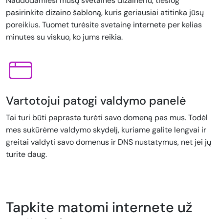
Naudodamiesi mūsų svetainės dizaineriu, tiesiog
pasirinkite dizaino šabloną, kuris geriausiai atitinka jūsų
poreikius. Tuomet turėsite svetainę internete per kelias
minutes su viskuo, ko jums reikia.
Vartotojui patogi valdymo panelė
Tai turi būti paprasta turėti savo domeną pas mus. Todėl
mes sukūrėme valdymo skydelį, kuriame galite lengvai ir
greitai valdyti savo domenus ir DNS nustatymus, net jei jų
turite daug.
Tapkite matomi internete už