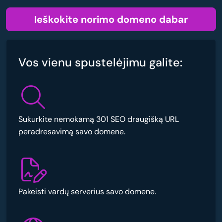
Ieškokite norimo domeno dabar
Vos vienu spustelėjimu galite:
Sukurkite nemokamą 301 SEO draugišką URL
peradresavimą savo domene.
Pakeisti vardų serverius savo domene.