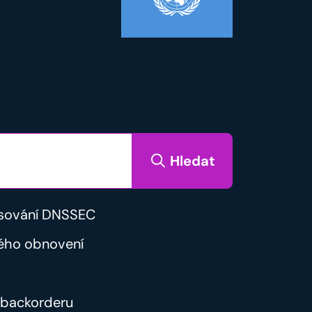
Hledat
sování DNSSEC
ého obnovení
backorderu