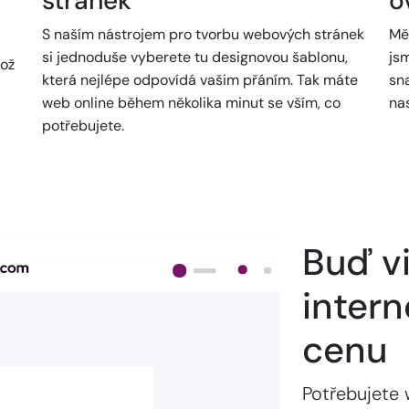
stránek
o
S naším nástrojem pro tvorbu webových stránek
Mě
si jednoduše vyberete tu designovou šablonu,
jsm
což
která nejlépe odpovídá vašim přáním. Tak máte
sn
web online během několika minut se vším, co
na
potřebujete.
Buď vi
intern
cenu
Potřebujete 