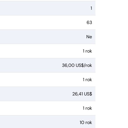
1
63
Ne
1 rok
36,00 US$/rok
1 rok
26,41 US$
1 rok
10 rok