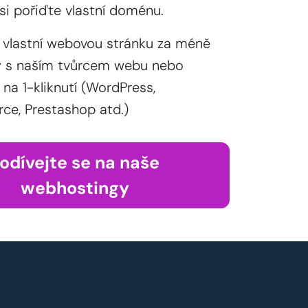
si pořiďte vlastní doménu.
 vlastní webovou stránku za méně
y s naším tvůrcem webu nebo
 na 1-kliknutí (WordPress,
, Prestashop atd.)
odívejte se na naše
webhostingy