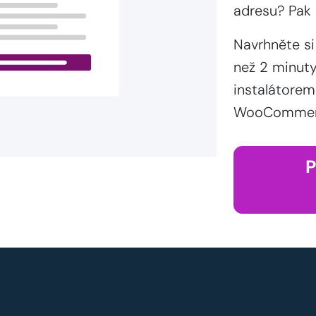
adresu? Pak 
Navrhněte si
než 2 minut
instalátorem
WooCommerce
P