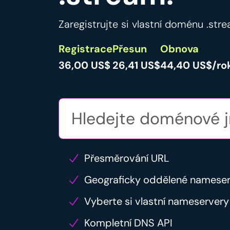
Zaregistrujte si vlastní doménu .stre
Registrace
Přesun
Obnova
36,00 US$
26,41 US$
44,40 US$/ro
Přesměrování URL
Geograficky oddělené namese
Vyberte si vlastní nameservery
Kompletní DNS API