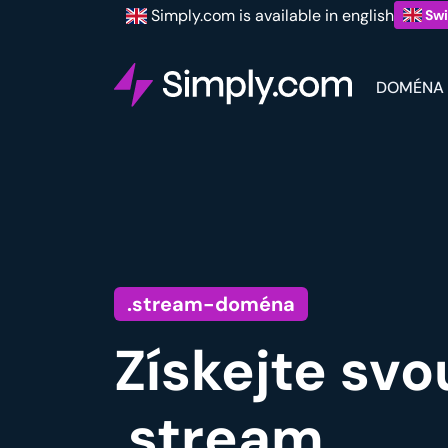
Simply.com is available in english
Swi
DOMÉNA
.stream-doména
Získejte sv
.stream.