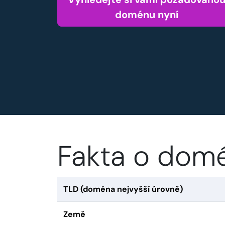
doménu nyní
Fakta o dom
TLD (doména nejvyšší úrovně)
Země