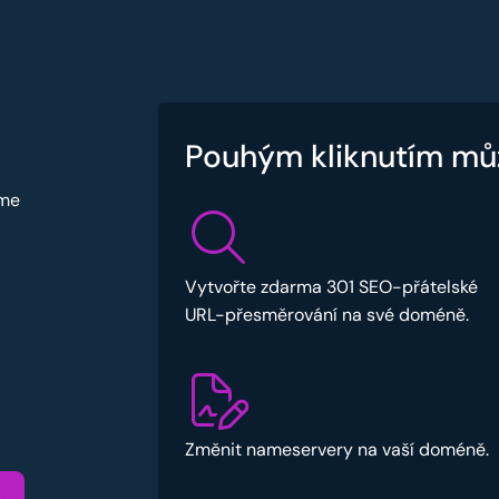
Pouhým kliknutím mů
sme
Vytvořte zdarma 301 SEO-přátelské
URL-přesměrování na své doméně.
Změnit nameservery na vaší doméně.
u