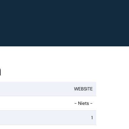
n
WEBSITE
- Niets -
1