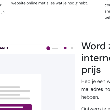
website online met alles wat je nodig hebt.
r
co
ijk
sn
beh
Word 
intern
prijs
Heb je een w
mailadres no
hebben.
Ontwerp je e