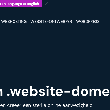
tch language to english
WEBHOSTING
WEBSITE-ONTWERPER
WORDPRESS
en .website-dome
 en creëer een sterke online aanwezigheid.