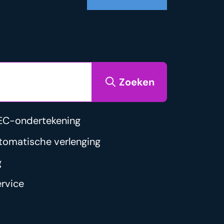
Zoeken
EC-ondertekening
tomatische verlenging
g
rvice