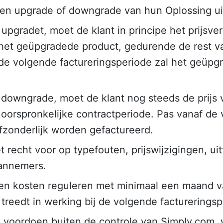
en upgrade of downgrade van hun Oplossing ui
upgradet, moet de klant in principe het prijsver
 het geüpgradede product, gedurende de rest v
de volgende factureringsperiode zal het geüpg
 downgrade, moet de klant nog steeds de prijs 
 oorspronkelijke contractperiode. Pas vanaf de 
zonderlijk worden gefactureerd.
 recht voor op typefouten, prijswijzigingen, ui
aannemers.
 en kosten reguleren met minimaal een maand va
eedt in werking bij de volgende factureringsp
voordoen buiten de controle van Simply.com, w