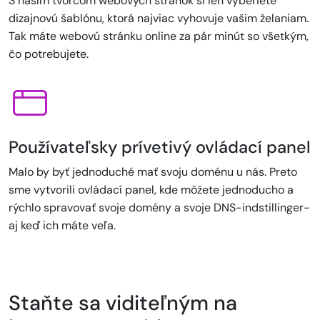
S naším tvorcom webových stránok si len vyberiete
dizajnovú šablónu, ktorá najviac vyhovuje vašim želaniam.
Tak máte webovú stránku online za pár minút so všetkým,
čo potrebujete.
Používateľsky prívetivý ovládací panel
Malo by byť jednoduché mať svoju doménu u nás. Preto
sme vytvorili ovládací panel, kde môžete jednoducho a
rýchlo spravovať svoje domény a svoje DNS-indstillinger-
aj keď ich máte veľa.
Staňte sa viditeľným na