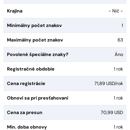
Krajina
- Nič -
Minimálny počet znakov
1
Maximálny počet znakov
63
Povolené špeciálne znaky?
Áno
Registračné obdobie
1 rok
Cena registrácie
71,89 USD/rok
Obnoví sa pri presťahovaní
1 rok
Cena za presun
70,99 USD
Min. doba obnovy
1 rok