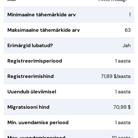
Minimaalne tähemärkide arv
1
Maksimaalne tähemärkide arv
63
Erimärgid lubatud?
Jah
Registreerimisperiood
1 aasta
Registreerimishind
71,89 $/aasta
Uuendub üleviimisel
1 aasta
Migratsiooni hind
70,99 $
Min. uuendamise periood
1 aasta
Max. uuendamisperiood
10 aasta