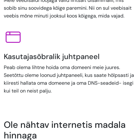
Meie veebisaidi loojaga valid lihtsalt disainimalli, mis
sobib sinu soovidega kõige paremini. Nii on sul veebisait
veebis mõne minuti jooksul koos kõigega, mida vajad.
Kasutajasõbralik juhtpaneel
Peab olema lihtne hoida oma domeeni meie juures.
Seetõttu oleme loonud juhtpaneeli, kus saate hõlpsasti ja
kiiresti hallata oma domeene ja oma DNS-seadeid- isegi
kui teil on neist palju.
Ole nähtav internetis madala
hinnaga