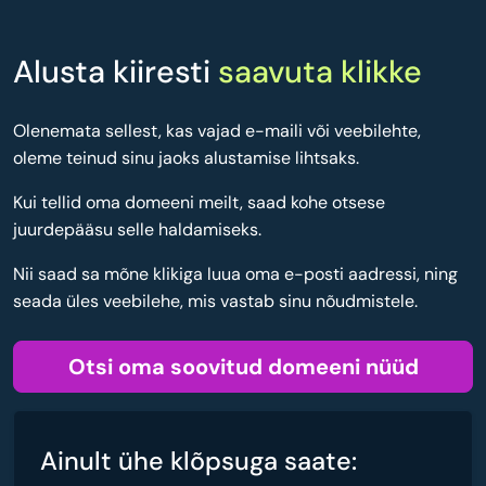
Alusta kiiresti
saavuta klikke
Olenemata sellest, kas vajad e-maili või veebilehte,
oleme teinud sinu jaoks alustamise lihtsaks.
Kui tellid oma domeeni meilt, saad kohe otsese
juurdepääsu selle haldamiseks.
Nii saad sa mõne klikiga luua oma e-posti aadressi, ning
seada üles veebilehe, mis vastab sinu nõudmistele.
Otsi oma soovitud domeeni nüüd
Ainult ühe klõpsuga saate: