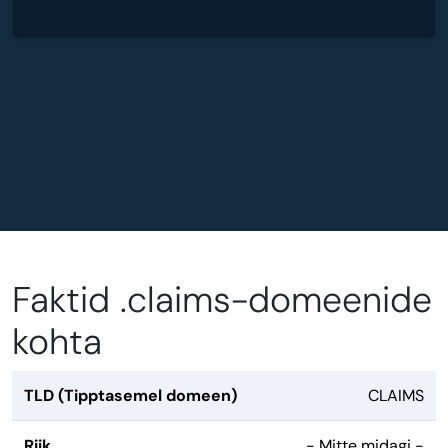
Faktid .claims-domeenide
kohta
TLD (Tipptasemel domeen)
CLAIMS
Riik
- Mitte midagi -