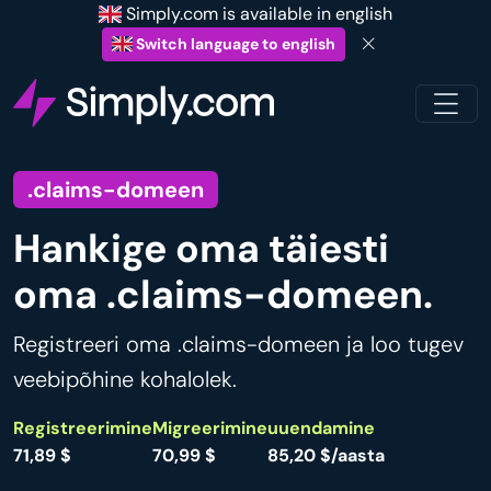
Simply.com is available in english
Switch language to english
.claims-domeen
Hankige oma täiesti
oma .claims-domeen.
Registreeri oma .claims-domeen ja loo tugev
veebipõhine kohalolek.
Registreerimine
Migreerimine
uuendamine
71,89 $
70,99 $
85,20 $/aasta