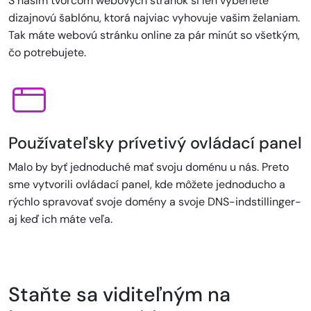
S naším tvorcom webových stránok si len vyberiete
dizajnovú šablónu, ktorá najviac vyhovuje vašim želaniam.
Tak máte webovú stránku online za pár minút so všetkým,
čo potrebujete.
Používateľsky prívetivý ovládací panel
Malo by byť jednoduché mať svoju doménu u nás. Preto
sme vytvorili ovládací panel, kde môžete jednoducho a
rýchlo spravovať svoje domény a svoje DNS-indstillinger-
aj keď ich máte veľa.
Staňte sa viditeľným na