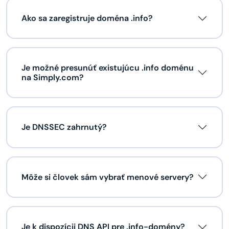
Ako sa zaregistruje doména .info?
Je možné presunúť existujúcu .info doménu
na Simply.com?
Je DNSSEC zahrnutý?
Môže si človek sám vybrať menové servery?
Je k dispozícii DNS API pre .info-domény?