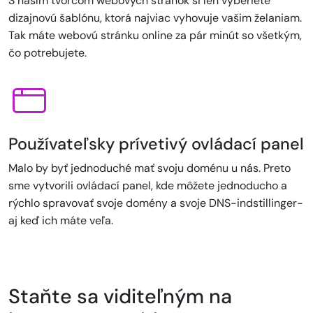
S naším tvorcom webových stránok si len vyberiete
dizajnovú šablónu, ktorá najviac vyhovuje vašim želaniam.
Tak máte webovú stránku online za pár minút so všetkým,
čo potrebujete.
Používateľsky prívetivý ovládací panel
Malo by byť jednoduché mať svoju doménu u nás. Preto
sme vytvorili ovládací panel, kde môžete jednoducho a
rýchlo spravovať svoje domény a svoje DNS-indstillinger-
aj keď ich máte veľa.
Staňte sa viditeľným na