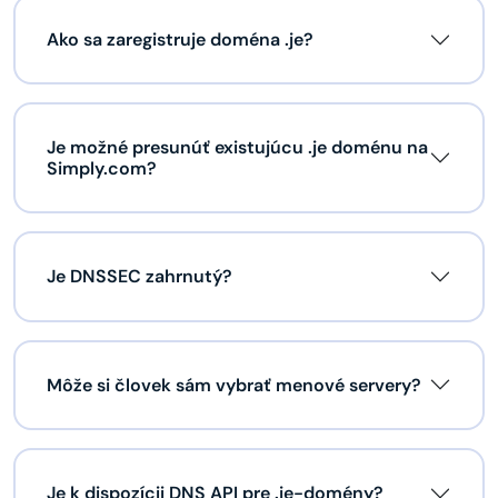
Ako sa zaregistruje doména .je?
Je možné presunúť existujúcu .je doménu na
Simply.com?
Je DNSSEC zahrnutý?
Môže si človek sám vybrať menové servery?
Je k dispozícii DNS API pre .je-domény?