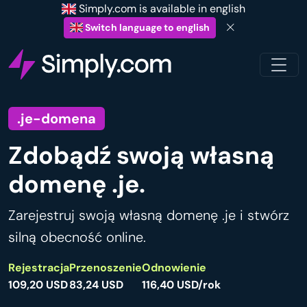
Simply.com is available in english
Switch language to english
.je-domena
Zdobądź swoją własną
domenę .je.
Zarejestruj swoją własną domenę .je i stwórz
silną obecność online.
Rejestracja
Przenoszenie
Odnowienie
109,20 USD
83,24 USD
116,40 USD/rok