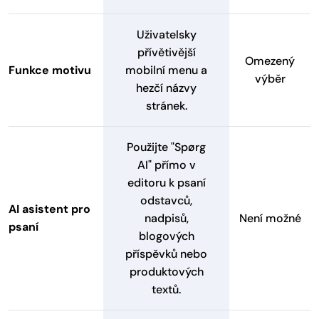
Uživatelsky
přívětivější
Omezený
Funkce motivu
mobilní menu a
výběr
hezčí názvy
stránek.
Použijte "Spørg
AI" přímo v
editoru k psaní
odstavců,
AI asistent pro
nadpisů,
Není možné
psaní
blogových
příspěvků nebo
produktových
textů.