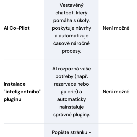
Vestavěný
chatbot, který
pomáhá s úkoly,
AI Co-Pilot
poskytuje návrhy
Není možné
a automatizuje
časově náročné
procesy.
AI rozpozná vaše
potřeby (např.
Instalace
rezervace nebo
"inteligentního"
galerie) a
Není možné
pluginu
automaticky
nainstaluje
správné pluginy.
Popište stránku -