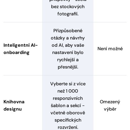
bez stockových
fotografií.
Přizpůsobené
otázky a návrhy
Inteligentní AI-
od AI, aby vaše
Není možné
onboarding
nastavení bylo
rychlejší a
přesnější.
Vyberte si z více
než 1 000
responzivních
Knihovna
Omezený
šablon a sekcí -
designu
výběr
včetně oborově
specifických
rozvržení.