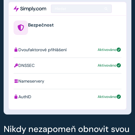
Hledat
Bezpečnost
example.us
Dvoufaktorové přihlášení
Aktivováno
DNSSEC
Aktivováno
Nameservery
ns1.simply.com
AuthID
Aktivováno
Nikdy nezapomeň obnovit svou