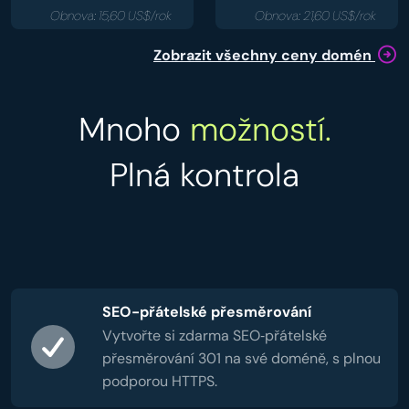
Obnova: 15,60 US$/rok
Obnova: 21,60 US$/rok
Zobrazit všechny ceny domén
Mnoho
možností.
Plná kontrola
SEO-přátelské přesměrování
Vytvořte si zdarma SEO‑přátelské
přesměrování 301 na své doméně, s plnou
podporou HTTPS.