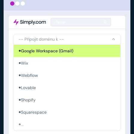
Hledat
-- Připojit doménu k --
Google Workspace (Gmail)
Wix
Webflow
Lovable
Shopify
Squarespace
...