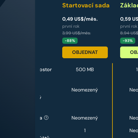
Startovací sada
Zákla
0,49 US$/měs.
0,59 U
první rok
první rok
3,99 US$/měs.
8,94 US$
-88%
-93%
OBJEDNAT
OB
Webový prostor
500 MB
MySQL-
Neomezený
Ne
databázový
prostor
Šířka pásma
Neomezený
Ne
Počet e-
1
Ne