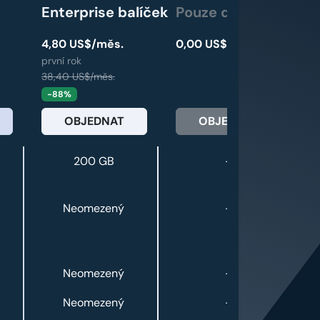
Enterprise balíček
Pouze domény
4,80 US$/měs.
0,00 US$/měs.
první rok
38,40 US$/měs.
-88%
OBJEDNAT
OBJEDNAT
200 GB
-
Neomezený
-
Neomezený
-
Neomezený
-