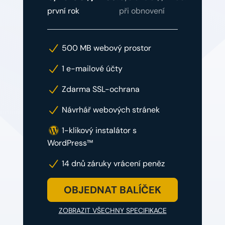
první rok
při obnovení
500 MB webový prostor
1 e-mailové účty
Zdarma SSL-ochrana
Návrhář webových stránek
1-klikový instalátor s
WordPress™
14 dnů záruky vrácení peněz
OBJEDNAT BALÍČEK
ZOBRAZIT VŠECHNY SPECIFIKACE