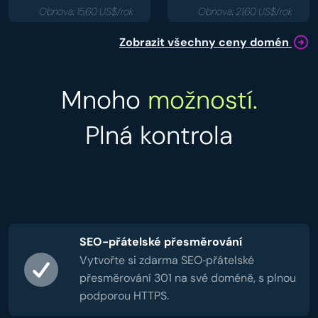
Obnova: 15,60 US$/rok
Obnova: 21,60 US$/rok
Zobrazit všechny ceny domén
Mnoho
možností.
Plná kontrola
SEO-přátelské přesměrování
Vytvořte si zdarma SEO‑přátelské
přesměrování 301 na své doméně, s plnou
podporou HTTPS.