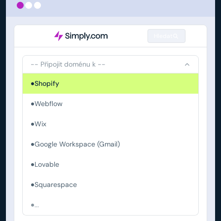
Hledat
-- Připojit doménu k --
Shopify
Webflow
Wix
Google Workspace (Gmail)
Lovable
Squarespace
...