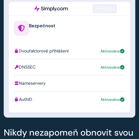
Hledat
Bezpečnost
example.us
Dvoufaktorové přihlášení
Aktivováno
DNSSEC
Aktivováno
Nameservery
ns1.simply.com
AuthID
Aktivováno
Nikdy nezapomeň obnovit svou