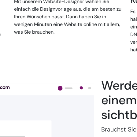
K
Mit unserem Website-Designer wählen Sie
einfach die Designvorlage aus, die am besten zu
Es 
Ihren Wünschen passt. Dann haben Sie in
ha
wenigen Minuten eine Website online mit allem,
-
ein
was Sie brauchen.
h
DN
ve
ha
Werden
einem 
sichtb
Brauchst Sie