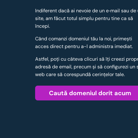
Indiferent dacă ai nevoie de un e‑mail sau de
site, am făcut totul simplu pentru tine ca să
începi.
Când comanzi domeniul tău la noi, primești
acces direct pentru a-l administra imediat.
Astfel, poţi cu câteva clicuri să îţi creezi prop
adresă de email, precum şi să configurezi un 
web care să corespundă cerinţelor tale.
Caută domeniul dorit acum