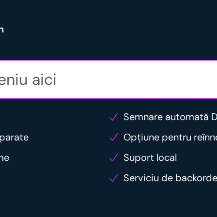
n
Semnare automată 
eparate
Opțiune pentru reîn
ume
Suport local
Serviciu de backord