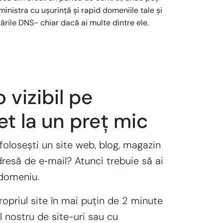
inistra cu ușurință și rapid domeniile tale și
ările DNS- chiar dacă ai multe dintre ele.
 vizibil pe
et la un preț mic
folosești un site web, blog, magazin
dresă de e‑mail? Atunci trebuie să ai
 domeniu.
ropriul site în mai puțin de 2 minute
l nostru de site-uri sau cu