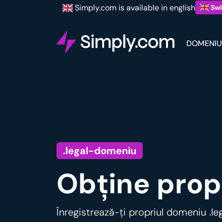
Simply.com is available in english
Swi
DOMENIU
.legal-domeniu
Obține propr
Înregistrează-ți propriul domeniu .le