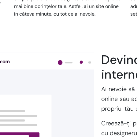
,
mai bine dorințelor tale. Astfel, ai un site online
adm
în câteva minute, cu tot ce ai nevoie.
set
Devino
intern
Ai nevoie să 
online sau a
propriul tău
Creează-ți p
cu designeru