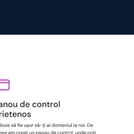
anou de control
rietenos
buie să fie ușor să-ți ai domeniul la noi. De
eea am creat un panou de control, unde poți