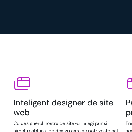
Inteligent designer de site
P
web
p
Cu designerul nostru de site-uri alegi pur și
Tre
simplu șablonul de design care se potrivește cel
ac