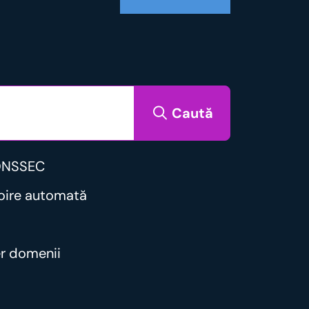
Caută
DNSSEC
noire automată
er domenii