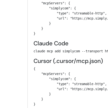
    "mcpServers": {

        "simplycom": {

            "type": "streamable-http",

            "url": "https://mcp.simply.
        }

    }

}
Claude Code
claude mcp add simplycom --transport h
Cursor (.cursor/mcp.json)
{

    "mcpServers": {

        "simplycom": {

            "type": "streamable-http",

            "url": "https://mcp.simply.
        }

    }

}