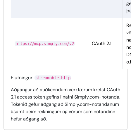
ge
þe
Re
vö
na
OAuth 2.1
https://mcp.simply.com/v2
no
D
o.f
Flutningur:
streamable-http
Aðgangur að auðkenndum verkfærum krefst OAuth
2.1 access token gefins í nafni Simply.com-notanda.
Tokenið gefur aðgang að Simply.com-notandanum
ásamt þeim reikningum og vörum sem notandinn
hefur aðgang að.