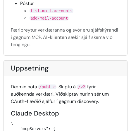
Póstur
list-mail-accounts
add-mail-account
Færibreytur verkfæranna og svör eru sjálfskýrandi
í gegnum MCP. AI-klienten sækir sjálf skema við
tengingu.
Uppsetning
Dæmin nota
. Skiptu á
fyrir
/public
/v2
auðkennda verkfæri. Viðskiptavinurinn sér um
OAuth-flæðið sjálfur í gegnum discovery.
Claude Desktop
{

    "mcpServers": {
