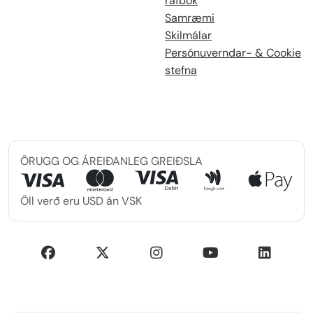
rafbók
Samræmi
Skilmálar
Persónuverndar- & Cookie
stefna
ÖRUGG OG ÁREIÐANLEG GREIÐSLA
Öll verð eru USD án VSK