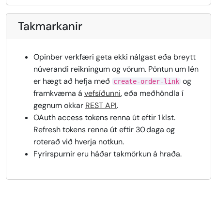
Takmarkanir
Opinber verkfæri geta ekki nálgast eða breytt
núverandi reikningum og vörum. Pöntun um lén
er hægt að hefja með
og
create-order-link
framkvæma á
vefsíðunni
, eða meðhöndla í
gegnum okkar
REST API
.
OAuth access tokens renna út eftir 1 klst.
Refresh tokens renna út eftir 30 daga og
roterað við hverja notkun.
Fyrirspurnir eru háðar takmörkun á hraða.