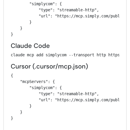
        "simplycom": {

            "type": "streamable-http",

            "url": "https://mcp.simply.com/public"

        }

    }

}
Claude Code
claude mcp add simplycom --transport http https://m
Cursor (.cursor/mcp.json)
{

    "mcpServers": {

        "simplycom": {

            "type": "streamable-http",

            "url": "https://mcp.simply.com/public"

        }

    }

}