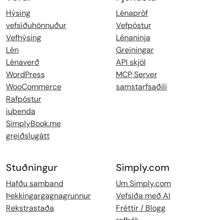
Hýsing
Lénapróf
vefsíðuhönnuður
Vefpóstur
Vefhýsing
Lénaninja
Lén
Greiningar
Lénaverð
API skjöl
WordPress
MCP Server
WooCommerce
samstarfsaðili
Rafpóstur
iubenda
SimplyBook.me
greiðslugátt
Stuðningur
Simply.com
Hafðu samband
Um Simply.com
Þekkingargagnagrunnur
Vefsíða með AI
Rekstrastaða
Fréttir / Blogg