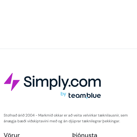
Stofnað árið 2004 - Markmið okkar er að veita velvirkar tæknilausnir, sem
ánægja bæði viðskiptavini með og án djúprar tæknilegrar þekkingar.
Vörur
Þjónusta