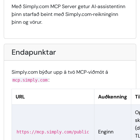
Með Simply.com MCP Server getur AI‑assistentinn
þinn starfað beint með Simply.com‑reikninginn
þinn og vörur.
Endapunktar
Simply.com býður upp á tvö MCP‑viðmót á
:
mcp.simply.com
URL
Auðkenning
Ti
O
sk
(
Enginn
https://mcp.simply.com/public
TL