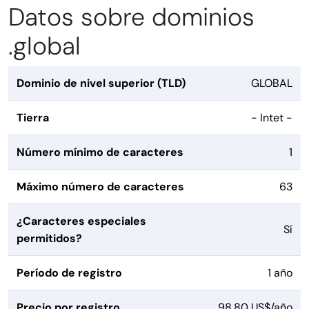
Datos sobre dominios
.global
Dominio de nivel superior (TLD)
GLOBAL
Tierra
- Intet -
Número mínimo de caracteres
1
Máximo número de caracteres
63
¿Caracteres especiales
Sí
permitidos?
Período de registro
1 año
Precio por registro
98,80 US$/año